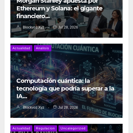
Morgan Stanley apuesta por
Ethereum y Solana: el gigante
financiero…
Blockvoz.xyz
Jul 28, 2026
Actualidad
Analisis
Computación cuántica: la
tecnología que podría superar a la
IA…
Blockvoz.xyz
Jul 28, 2026
Actualidad
Regulacion
Uncategorized