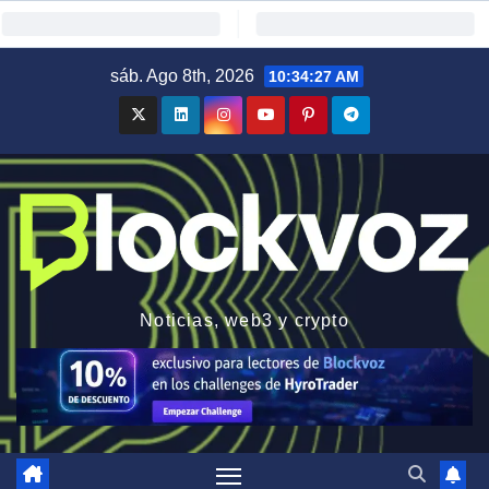
Saltar
sáb. Ago 8th, 2026
10:34:30 AM
al
contenido
Noticias, web3 y crypto