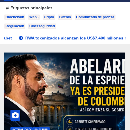
Etiquetas principales
Blockchain
Web3
Cripto
Bitcoin
Comunicado de prensa
Regulacion
Ciberseguridad
s US$7.400 millones mientras la DeFi cae 15%
Abelardo de 
ACTUALIDAD
COMUNIDAD
UNCATEGORIZED