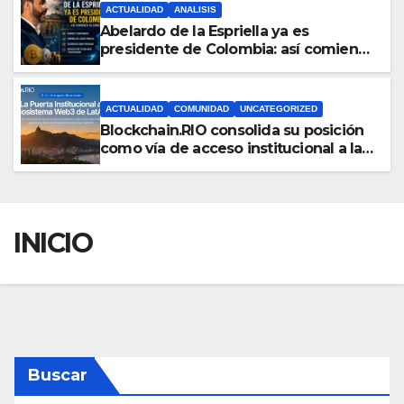
ACTUALIDAD
ANALISIS
Abelardo de la Espriella ya es
presidente de Colombia: así comienza
su gobierno y qué puede cambiar
para la economía y el sector cripto
ACTUALIDAD
COMUNIDAD
UNCATEGORIZED
Blockchain.RIO consolida su posición
como vía de acceso institucional a la
infraestructura financiera digital de
América Latina
INICIO
Buscar