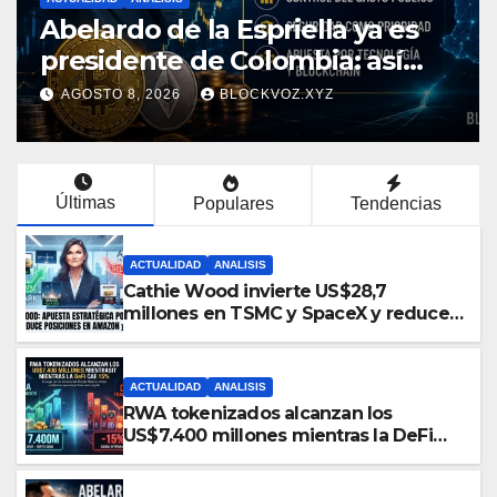
Blockchain.RIO consolida su
posición como vía de acceso
institucional a la infraestructura
AGOSTO 8, 2026
BLOCKVOZ.XYZ
financiera digital de América
Latina
Últimas
Populares
Tendencias
ACTUALIDAD
ANALISIS
Cathie Wood invierte US$28,7
millones en TSMC y SpaceX y reduce
posiciones en Amazon y Alphabet
ACTUALIDAD
ANALISIS
RWA tokenizados alcanzan los
US$7.400 millones mientras la DeFi
cae 15%