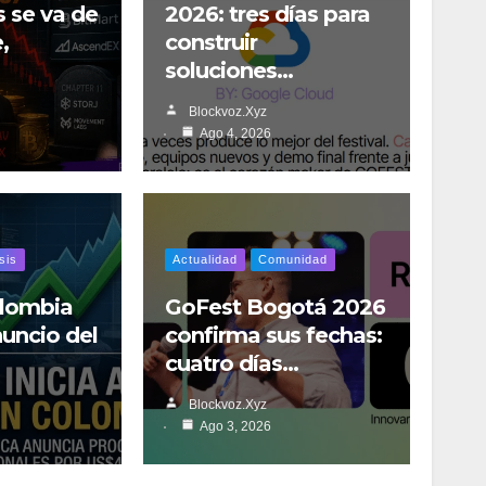
s se va de
2026: tres días para
,
construir
soluciones…
Blockvoz.xyz
Ago 4, 2026
sis
Actualidad
Comunidad
olombia
GoFest Bogotá 2026
nuncio del
confirma sus fechas:
cuatro días…
Blockvoz.xyz
Ago 3, 2026