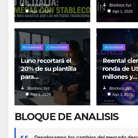
Blockvoz.xyz
Blockvoz.xyz
Ago 3, 2026
Ago 1, 2026
Actualidad
Comunidad
Actualidad
Luno recortará el
Reental cie
20% de su plantilla
ronda de U
para…
millones y…
Blockvoz.xyz
Blockvoz.xyz
Ago 1, 2026
Ago 1, 2026
BLOQUE DE ANALISIS
Desglosamos los cambios del mercado desde