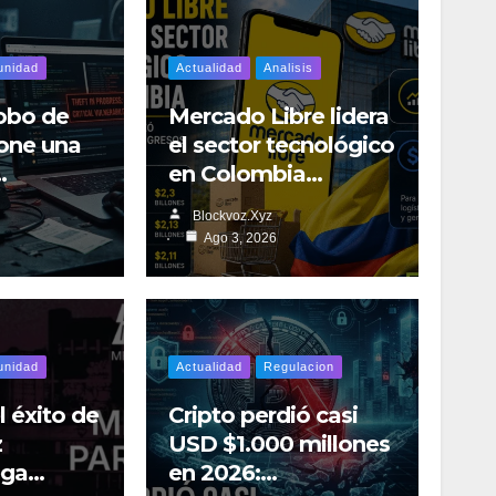
nidad
Actualidad
Analisis
robo de
Mercado Libre lidera
one una
el sector tecnológico
…
en Colombia…
Blockvoz.xyz
Ago 3, 2026
nidad
Actualidad
Regulacion
 éxito de
Cripto perdió casi
z
USD $1.000 millones
lega…
en 2026:…