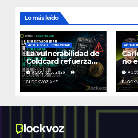
Lo más leído
ACTUALIDAD
COMUNIDAD
ACTUALI
La vulnerabilidad de
Carl
Coldcard refuerza
no e
que la seguridad de
sino
AGOSTO 5, 2026
AGOS
la autocustodia
ent
depende de toda la
BLOCKVOZ.XYZ
BLOCKV
cadena tecnológica,
afirma CoinEx
Research