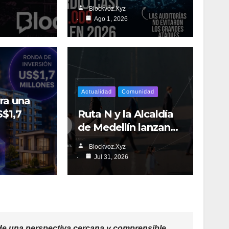
Blockvoz.xyz
Ago 1, 2026
Actualidad
Comunidad
rra una
S$1,7
Ruta N y la Alcaldía
de Medellín lanzan…
Blockvoz.xyz
Jul 31, 2026
 una perspectiva cercana y comprensible.