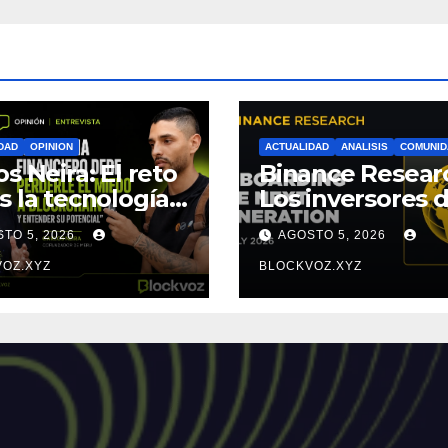
DAD
OPINION
ACTUALIDAD
ANALISIS
COMUNID
os Neira: El reto
Binance Resear
s la tecnología,
Los inversores d
 el miedo a
Generación Z
TO 5, 2026
AGOSTO 5, 2026
enderla
empiezan más
OZ.XYZ
jóvenes y mues
BLOCKVOZ.XYZ
mayor disciplin
financiera