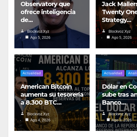
Observatory que
Jack Maller
ofrece inteligencia
Twenty One
de…
Strategy…
Blockvoz.xyz
Blockvoz.xyz
Ago 5, 2026
Ago 5, 2026
Actualidad
Actualidad
Anali
American Bitcoin
Dólar en C
aumenta su tesorería
sube tras a
a 8.300 BTC…
Banco…
Blockvoz.xyz
Blockvoz.xyz
Ago 4, 2026
Ago 3, 2026