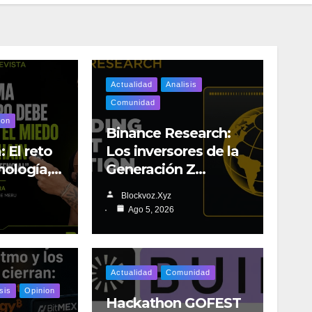
Actualidad
Analisis
Comunidad
ion
Binance Research:
: El reto
Los inversores de la
cnología,…
Generación Z…
Blockvoz.xyz
Ago 5, 2026
Actualidad
Comunidad
sis
Opinion
Hackathon GOFEST