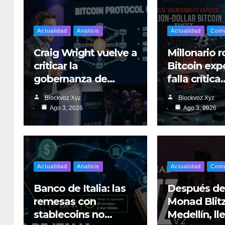
Actualidad
Analisis
Actualidad
Comu
Craig Wright vuelve a
Millonario 
criticar la
Bitcoin exp
gobernanza de…
falla crítica
Blockvoz.xyz
Blockvoz.xyz
Ago 3, 2026
Ago 3, 2026
Actualidad
Analisis
Actualidad
Comu
Banco de Italia: las
Después del
remesas con
Monad Blit
stablecoins no…
Medellín, l