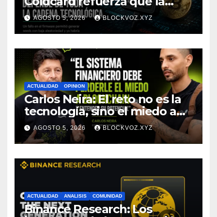
Coldcard refuerza que la
seguridad de la autocustodia
AGOSTO 5, 2026
BLOCKVOZ.XYZ
depende de toda la cadena
tecnológica, afirma CoinEx
Research
ACTUALIDAD
OPINION
Carlos Neira: El reto no es la
tecnología, sino el miedo a
entenderla
AGOSTO 5, 2026
BLOCKVOZ.XYZ
ACTUALIDAD
ANALISIS
COMUNIDAD
Binance Research: Los