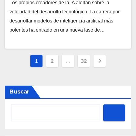
Los propios creadores de la IA alertan sobre la
velocidad del desarrollo tecnológico. La carrera por
desarrollar modelos de inteligencia artificial más
potentes ha entrado en una nueva fase de…
Paginación
1
2
…
32
de
entradas
Buscar