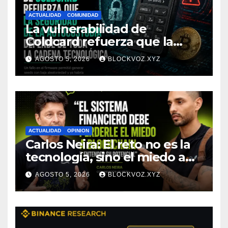
ACTUALIDAD
COMUNIDAD
La vulnerabilidad de
Coldcard refuerza que la
seguridad de la autocustodia
AGOSTO 5, 2026
BLOCKVOZ.XYZ
depende de toda la cadena
tecnológica, afirma CoinEx
Research
ACTUALIDAD
OPINION
Carlos Neira: El reto no es la
tecnología, sino el miedo a
entenderla
AGOSTO 5, 2026
BLOCKVOZ.XYZ