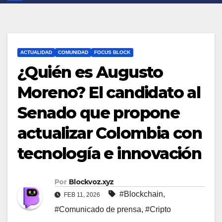
ACTUALIDAD
COMUNIDAD
FOCUS BLOCK
¿Quién es Augusto
Moreno? El candidato al
Senado que propone
actualizar Colombia con
tecnología e innovación
Por
Blockvoz.xyz
#Blockchain
,
FEB 11, 2026
#Comunicado de prensa
,
#Cripto