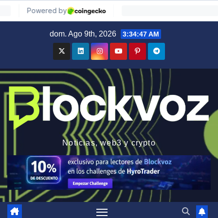
Saltar
dom. Ago 9th, 2026
3:34:49 AM
al
contenido
Noticias, web3 y crypto