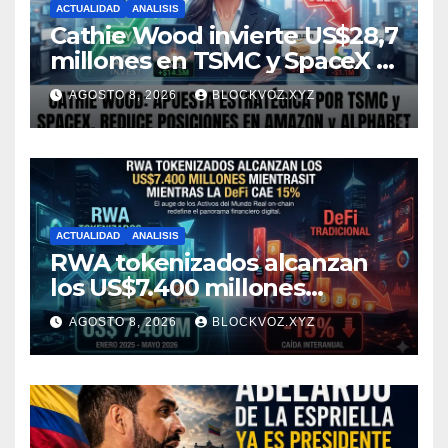
ACTUALIDAD
ANALISIS
Cathie Wood invierte US$28,7
millones en TSMC y SpaceX y
reduce posiciones en
AGOSTO 8, 2026
BLOCKVOZ.XYZ
Amazon y Alphabet
ACTUALIDAD
ANALISIS
RWA tokenizados alcanzan
los US$7.400 millones
mientras la DeFi cae 15%
AGOSTO 8, 2026
BLOCKVOZ.XYZ