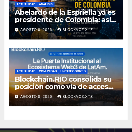
ACTUALIDAD
ANALISIS
Abelardo de la Espriella ya es
presidente de Colombia: así
comienza su gobierno y qué
AGOSTO 8, 2026
BLOCKVOZ.XYZ
puede cambiar para la
economía y el sector cripto
ACTUALIDAD
COMUNIDAD
UNCATEGORIZED
Blockchain.RIO consolida su
posición como vía de acceso
institucional a la
AGOSTO 8, 2026
BLOCKVOZ.XYZ
infraestructura financiera
digital de América Latina