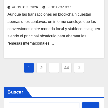
AGOSTO 3, 2026
BLOCKVOZ.XYZ
Aunque las transacciones en blockchain cuestan
apenas unos centavos, un informe concluye que las
conversiones entre moneda local y stablecoins siguen
siendo el principal obstáculo para abaratar las
remesas internacionales.…
Paginación
1
2
…
44
de
entradas
Buscar