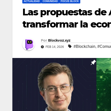
ACTUALIDAD
COMUNIDAD
FOCUS BLOCK
Las propuestas de
transformar la eco
Por
Blockvoz.xyz
#Blockchain
,
#Comun
FEB 14, 2026