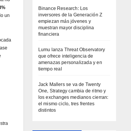
8%
Binance Research: Los
inversores de la Generación Z
do un
empiezan más jóvenes y
muestran mayor disciplina
financiera
ocada
rase
Lumu lanza Threat Observatory
e
que ofrece inteligencia de
amenazas personalizada y en
tiempo real
Jack Mallers se va de Twenty
One, Strategy cambia de ritmo y
los exchanges medianos cierran:
el mismo ciclo, tres frentes
distintos
stra