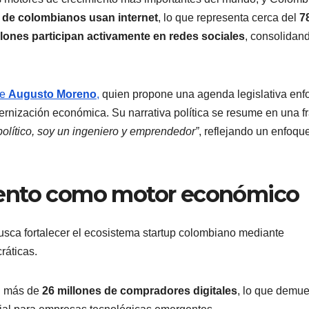
 de colombianos usan internet
, lo que representa cerca del
7
llones participan activamente en redes sociales
, consolidan
de
Augusto Moreno
,
quien propone una agenda legislativa enf
rnización económica. Su narrativa política se resume en una f
político, soy un ingeniero y emprendedor”
, reflejando un enfoqu
iento como motor económico
usca fortalecer el ecosistema startup colombiano mediante
ráticas.
n más de
26 millones de compradores digitales
, lo que demue