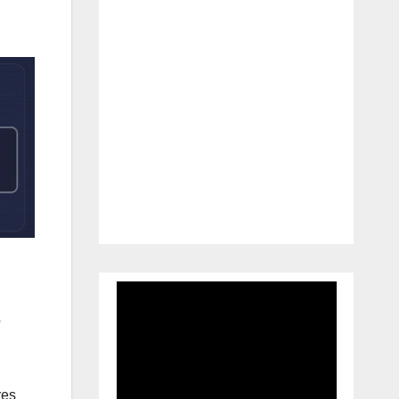
o
res