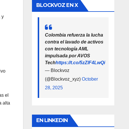
BLOCKVOZ EN X
 y
Colombia refuerza la lucha
contra el lavado de activos
con tecnología AML
impulsada por AVOS
Tech
https://t.co/5zZlF4LwQi
— Blockvoz
ivo
(@Blockvoz_xyz)
October
28, 2025
as el
 alta
EN LINKEDIN