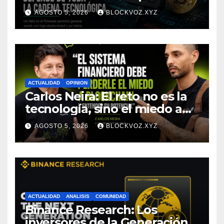
seguridad de la autocustodia
AGOSTO 5, 2026
BLOCKVOZ.XYZ
depende de toda la cadena
tecnológica, afirma CoinEx
Research
ACTUALIDAD
OPINION
Carlos Neira: El reto no es la
tecnología, sino el miedo a
entenderla
AGOSTO 5, 2026
BLOCKVOZ.XYZ
ACTUALIDAD
ANALISIS
COMUNIDAD
Binance Research: Los
inversores de la Generación Z