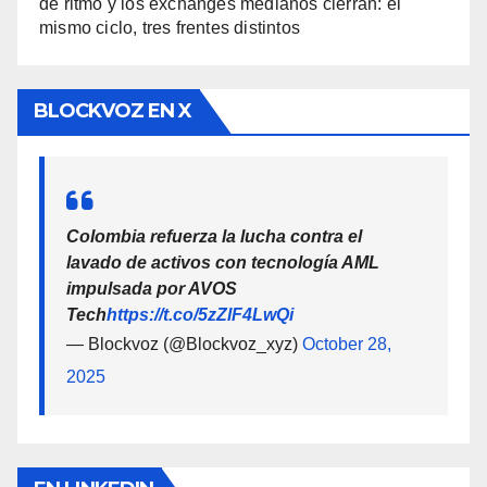
de ritmo y los exchanges medianos cierran: el
mismo ciclo, tres frentes distintos
BLOCKVOZ EN X
Colombia refuerza la lucha contra el
lavado de activos con tecnología AML
impulsada por AVOS
Tech
https://t.co/5zZlF4LwQi
— Blockvoz (@Blockvoz_xyz)
October 28,
2025