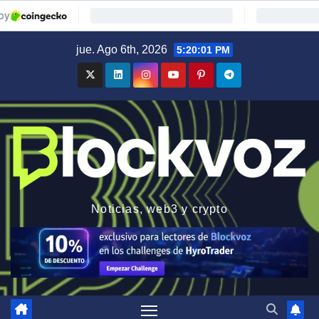
Saltar
jue. Ago 6th, 2026
5:20:02 PM
al
contenido
Noticias, web3 y crypto