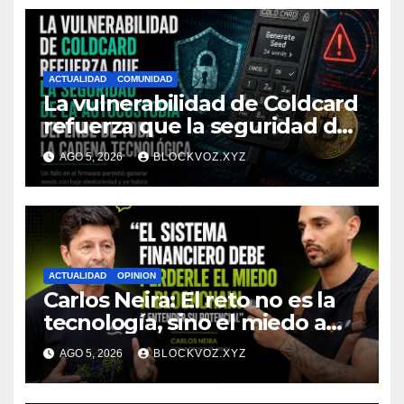
ACTUALIDAD
COMUNIDAD
La vulnerabilidad de Coldcard
refuerza que la seguridad de
la autocustodia depende de
AGO 5, 2026
BLOCKVOZ.XYZ
toda la cadena tecnológica,
afirma CoinEx Research
ACTUALIDAD
OPINION
Carlos Neira: El reto no es la
tecnología, sino el miedo a
entenderla
AGO 5, 2026
BLOCKVOZ.XYZ