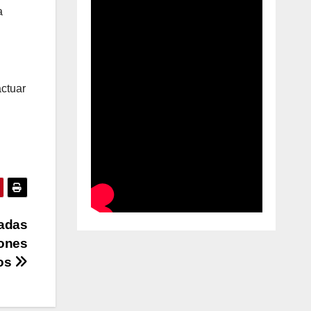
a
actuar
madas
lones
ios