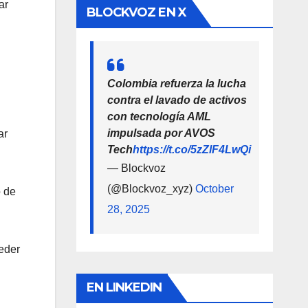
ar
BLOCKVOZ EN X
Colombia refuerza la lucha
contra el lavado de activos
con tecnología AML
impulsada por AVOS
ar
Tech
https://t.co/5zZlF4LwQi
— Blockvoz
(@Blockvoz_xyz)
October
o de
28, 2025
eder
EN LINKEDIN