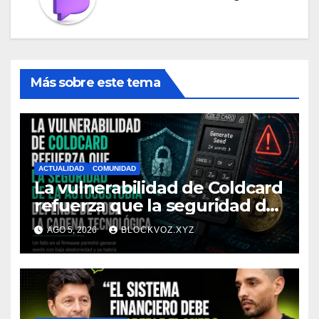
Más sobre este tema
ACTUALIDAD
COMUNIDAD
La vulnerabilidad de Coldcard
refuerza que la seguridad de
la autocustodia depende de
AGO 5, 2026
BLOCKVOZ.XYZ
toda la cadena tecnológica,
afirma CoinEx Research