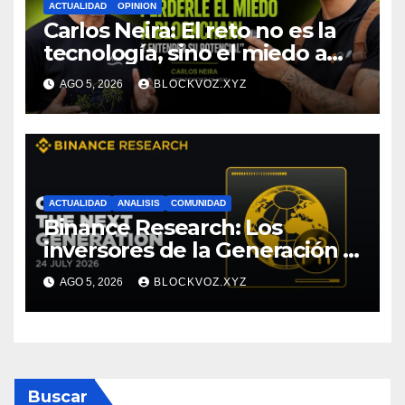
ACTUALIDAD
OPINION
Carlos Neira: El reto no es la
tecnología, sino el miedo a
entenderla
AGO 5, 2026
BLOCKVOZ.XYZ
ACTUALIDAD
ANALISIS
COMUNIDAD
Binance Research: Los
inversores de la Generación Z
empiezan más jóvenes y
AGO 5, 2026
BLOCKVOZ.XYZ
muestran mayor disciplina
financiera
Buscar