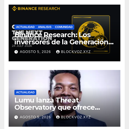
ACTUALIDAD
ANALISIS
COMUNIDAD
Binance Research: Los
inversores de la Generación Z
empiezan más jóvenes y
AGOSTO 5, 2026
BLOCKVOZ.XYZ
muestran mayor disciplina
financiera
ACTUALIDAD
Lumu lanza Threat
Observatory que ofrece
inteligencia de amenazas
AGOSTO 5, 2026
BLOCKVOZ.XYZ
personalizada y en tiempo
real