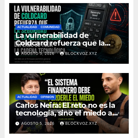
ACTUALIDAD
COMUNIDAD
La vulnerabilidad de
Coldcard refuerza que la
seguridad de la autocustodia
AGOSTO 5, 2026
BLOCKVOZ.XYZ
depende de toda la cadena
tecnológica, afirma CoinEx
Research
ACTUALIDAD
OPINION
Carlos Neira: El reto no es la
tecnología, sino el miedo a
entenderla
AGOSTO 5, 2026
BLOCKVOZ.XYZ