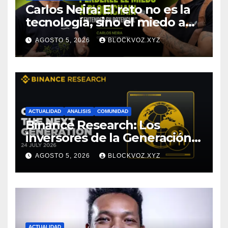
Carlos Neira: El reto no es la
tecnología, sino el miedo a
entenderla
AGOSTO 5, 2026
BLOCKVOZ.XYZ
ACTUALIDAD
ANALISIS
COMUNIDAD
Binance Research: Los
inversores de la Generación Z
empiezan más jóvenes y
AGOSTO 5, 2026
BLOCKVOZ.XYZ
muestran mayor disciplina
financiera
ACTUALIDAD