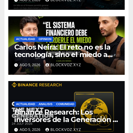
AGO 5, 2026
BLOCKVOZ.XYZ
toda la cadena tecnológica,
afirma CoinEx Research
ACTUALIDAD
OPINION
Carlos Neira: El reto no es la
tecnología, sino el miedo a
entenderla
AGO 5, 2026
BLOCKVOZ.XYZ
ACTUALIDAD
ANALISIS
COMUNIDAD
Binance Research: Los
inversores de la Generación Z
empiezan más jóvenes y
AGO 5, 2026
BLOCKVOZ.XYZ