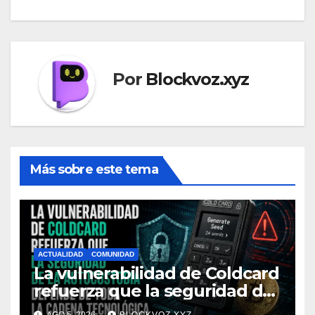
Por
Blockvoz.xyz
Más sobre este tema
ACTUALIDAD
COMUNIDAD
La vulnerabilidad de Coldcard
refuerza que la seguridad de
la autocustodia depende de