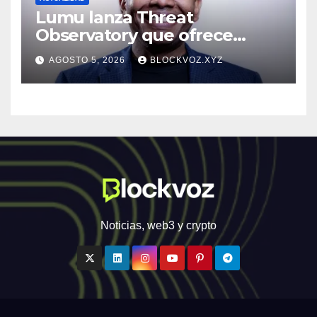
Lumu lanza Threat
Observatory que ofrece
inteligencia de amenazas
AGOSTO 5, 2026
BLOCKVOZ.XYZ
personalizada y en tiempo
real
Noticias, web3 y crypto