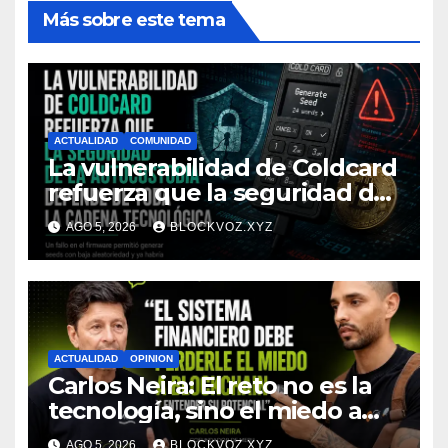
Más sobre este tema
ACTUALIDAD
COMUNIDAD
La vulnerabilidad de Coldcard
refuerza que la seguridad de
la autocustodia depende de
AGO 5, 2026
BLOCKVOZ.XYZ
toda la cadena tecnológica,
afirma CoinEx Research
ACTUALIDAD
OPINION
Carlos Neira: El reto no es la
tecnología, sino el miedo a
entenderla
AGO 5, 2026
BLOCKVOZ.XYZ