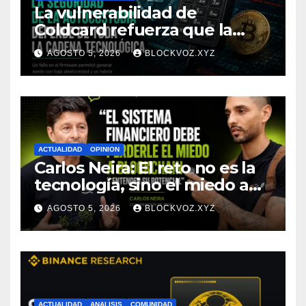
La vulnerabilidad de
Coldcard refuerza que la
seguridad de la autocustodia
AGOSTO 5, 2026
BLOCKVOZ.XYZ
depende de toda la cadena
tecnológica, afirma CoinEx
Research
ACTUALIDAD
OPINION
Carlos Neira: El reto no es la
tecnología, sino el miedo a
entenderla
AGOSTO 5, 2026
BLOCKVOZ.XYZ
ACTUALIDAD
ANALISIS
COMUNIDAD