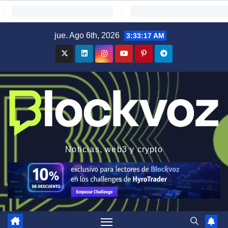
Saltar
jue. Ago 6th, 2026
3:33:17 AM
al
contenido
Noticias, web3 y crypto