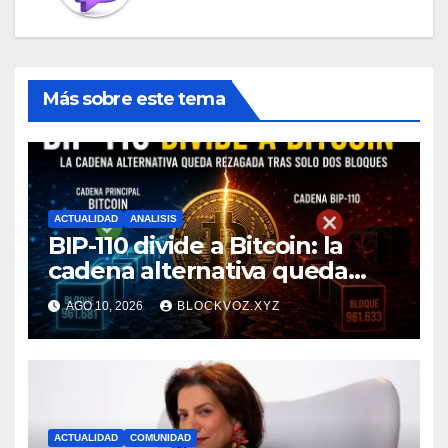
Más sobre este tema
ACTUALIDAD
ANALISIS
BIP-110 divide a Bitcoin: la
cadena alternativa queda
rezagada tras minar solo dos
AGO 10, 2026
BLOCKVOZ.XYZ
bloques
ACTUALIDAD
COMUNIDAD