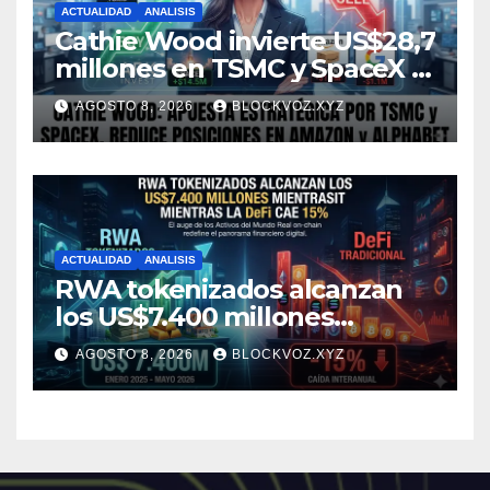
ACTUALIDAD
ANALISIS
Cathie Wood invierte US$28,7
millones en TSMC y SpaceX y
reduce posiciones en
AGOSTO 8, 2026
BLOCKVOZ.XYZ
Amazon y Alphabet
ACTUALIDAD
ANALISIS
RWA tokenizados alcanzan
los US$7.400 millones
mientras la DeFi cae 15%
AGOSTO 8, 2026
BLOCKVOZ.XYZ