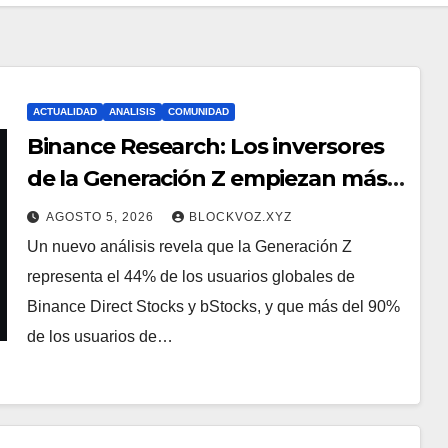
ACTUALIDAD
ANALISIS
COMUNIDAD
Binance Research: Los inversores
de la Generación Z empiezan más
jóvenes y muestran mayor
AGOSTO 5, 2026
BLOCKVOZ.XYZ
disciplina financiera
Un nuevo análisis revela que la Generación Z
representa el 44% de los usuarios globales de
Binance Direct Stocks y bStocks, y que más del 90%
de los usuarios de…