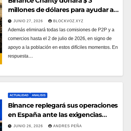
Binance Charity donará $ 3
millones de dólares para ayudar a
los usuarios de la región afectada
JUNIO 27, 2026
BLOCKVOZ.XYZ
por el terremoto en Venezuela
Además eliminará todas las comisiones de P2P y a
comercios hasta el 2 de julio de 2026, en signo de
apoyo a la población en estos difíciles momentos. En
respuesta…
ACTUALIDAD
ANALISIS
Binance replegará sus operaciones
en España ante las exigencias
definitivas de MiCA
JUNIO 26, 2026
ANDRES PEÑA