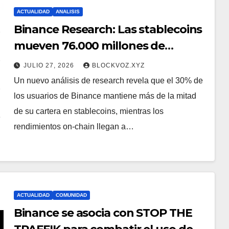
ACTUALIDAD
ANALISIS
Binance Research: Las stablecoins
mueven 76.000 millones de
dólares cada fin de semana, un
JULIO 27, 2026
BLOCKVOZ.XYZ
volumen comparable al volumen
Un nuevo análisis de research revela que el 30% de
diario de Visa
los usuarios de Binance mantiene más de la mitad
de su cartera en stablecoins, mientras los
rendimientos on-chain llegan a…
ACTUALIDAD
COMUNIDAD
Binance se asocia con STOP THE