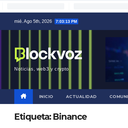
Saltar
mié. Ago 5th, 2026
7:03:15 PM
al
contenido
Noticias, web3 y crypto
INICIO
ACTUALIDAD
COMUN
Etiqueta:
Binance