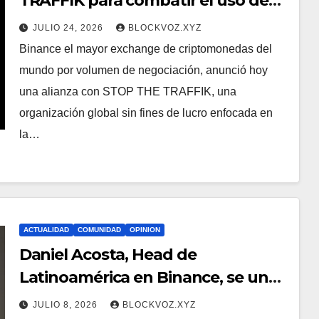
TRAFFIK para combatir el uso de
criptoactivos en la trata de
JULIO 24, 2026
BLOCKVOZ.XYZ
personas y la explotación infantil
Binance el mayor exchange de criptomonedas del
mundo por volumen de negociación, anunció hoy
una alianza con STOP THE TRAFFIK, una
organización global sin fines de lucro enfocada en
la…
ACTUALIDAD
COMUNIDAD
OPINION
Daniel Acosta, Head de
Latinoamérica en Binance, se une
a la junta directiva de Alianza In
JULIO 8, 2026
BLOCKVOZ.XYZ