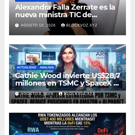
Alexandra Falla Zerrate es la
nueva ministra TIC de
Colombia
AGOSTO 10, 2026
BLOCKVOZ.XYZ
ACTUALIDAD
ANALISIS
Cathie Wood invierte US$28,7
millones en TSMC y SpaceX y
reduce posiciones en
AGOSTO 8, 2026
BLOCKVOZ.XYZ
Amazon y Alphabet