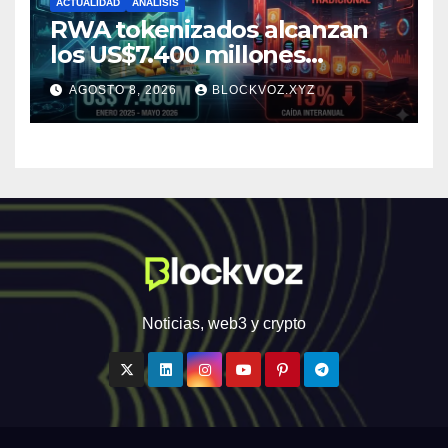
ACTUALIDAD
ANALISIS
RWA tokenizados alcanzan
los US$7.400 millones
mientras la DeFi cae 15%
AGOSTO 8, 2026
BLOCKVOZ.XYZ
Noticias, web3 y crypto