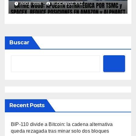
reduce posiciones en
AGO 8, 2026
BLOCKVOZ.XYZ
Amazon y Alphabet
Buscar
Recent Posts
BIP-110 divide a Bitcoin: la cadena alternativa
queda rezagada tras minar solo dos bloques