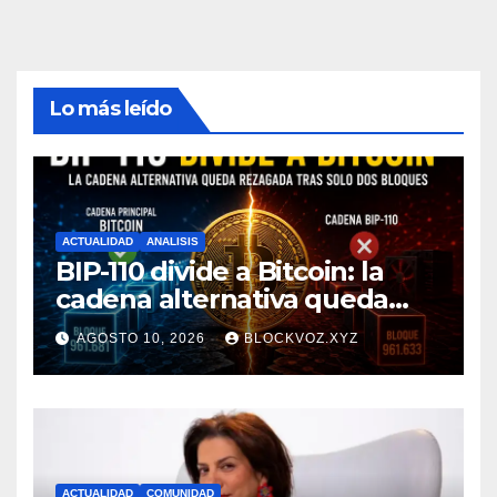
Lo más leído
ACTUALIDAD
ANALISIS
BIP-110 divide a Bitcoin: la
cadena alternativa queda
rezagada tras minar solo dos
AGOSTO 10, 2026
BLOCKVOZ.XYZ
bloques
ACTUALIDAD
COMUNIDAD