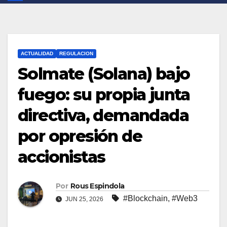
ACTUALIDAD
REGULACION
Solmate (Solana) bajo
fuego: su propia junta
directiva, demandada
por opresión de
accionistas
Por
Rous Espindola
#Blockchain
,
#Web3
JUN 25, 2026