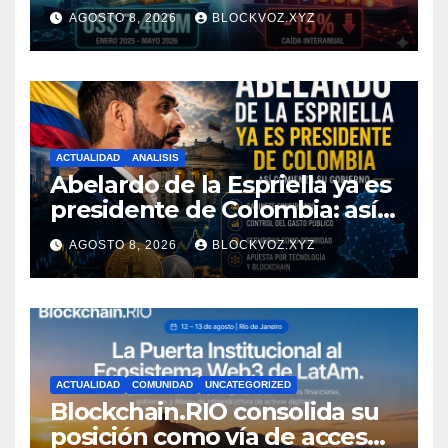
mientras la DeFi cae 15%
AGOSTO 8, 2026
BLOCKVOZ.XYZ
ACTUALIDAD
ANALISIS
Abelardo de la Espriella ya es
presidente de Colombia: así
comienza su gobierno y qué
AGOSTO 8, 2026
BLOCKVOZ.XYZ
puede cambiar para la
economía y el sector cripto
ACTUALIDAD
COMUNIDAD
UNCATEGORIZED
Blockchain.RIO consolida su
posición como vía de acceso