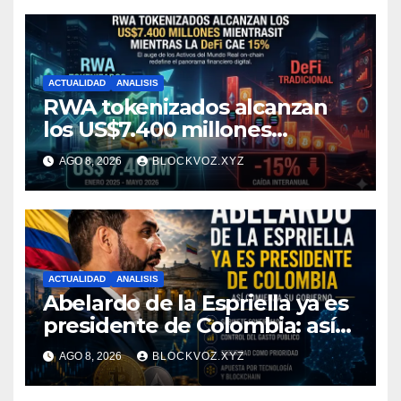
ACTUALIDAD
ANALISIS
RWA tokenizados alcanzan
los US$7.400 millones
mientras la DeFi cae 15%
AGO 8, 2026
BLOCKVOZ.XYZ
ACTUALIDAD
ANALISIS
Abelardo de la Espriella ya es
presidente de Colombia: así
comienza su gobierno y qué
AGO 8, 2026
BLOCKVOZ.XYZ
puede cambiar para la
economía y el sector cripto