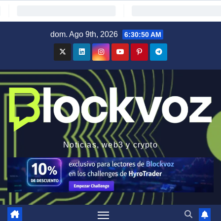
Saltar
dom. Ago 9th, 2026
6:30:51 AM
al
contenido
Noticias, web3 y crypto