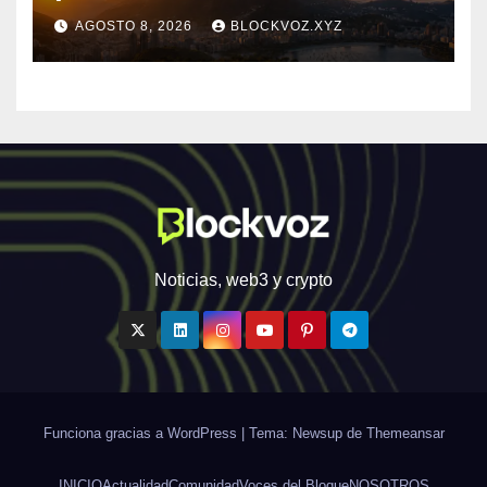
institucional a la
AGOSTO 8, 2026
BLOCKVOZ.XYZ
infraestructura financiera
digital de América Latina
Noticias, web3 y crypto
Funciona gracias a WordPress
|
Tema: Newsup de
Themeansar
INICIO
Actualidad
Comunidad
Voces del Bloque
NOSOTROS