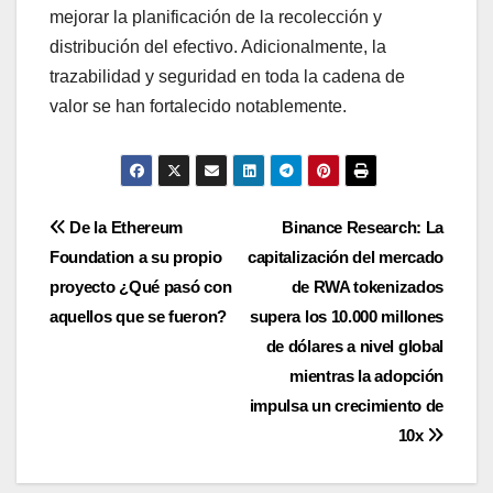
mejorar la planificación de la recolección y
distribución del efectivo. Adicionalmente, la
trazabilidad y seguridad en toda la cadena de
valor se han fortalecido notablemente.
Navegación
De la Ethereum
Binance Research: La
Foundation a su propio
capitalización del mercado
de
proyecto ¿Qué pasó con
de RWA tokenizados
entradas
aquellos que se fueron?
supera los 10.000 millones
de dólares a nivel global
mientras la adopción
impulsa un crecimiento de
10x