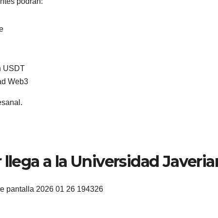
entes podrán:
e
en USDT
dad Web3
sanal.
 llega a la Universidad Javeri