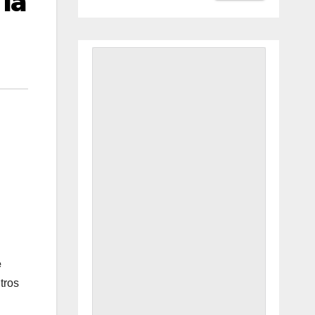
la
e
tros