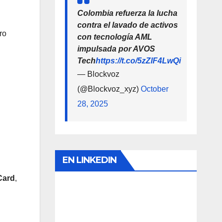
Colombia refuerza la lucha
contra el lavado de activos
ro
con tecnología AML
impulsada por AVOS
Tech
https://t.co/5zZlF4LwQi
— Blockvoz
(@Blockvoz_xyz)
October
28, 2025
EN LINKEDIN
 Card
,