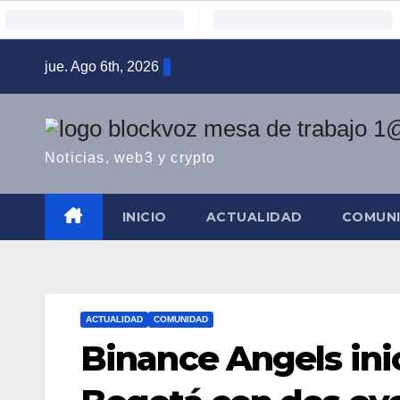
Saltar
jue. Ago 6th, 2026
al
contenido
Noticias, web3 y crypto
INICIO
ACTUALIDAD
COMUN
ACTUALIDAD
COMUNIDAD
Binance Angels inic