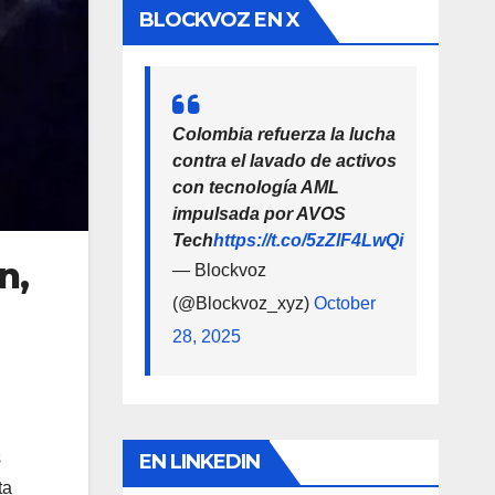
BLOCKVOZ EN X
Colombia refuerza la lucha
contra el lavado de activos
con tecnología AML
impulsada por AVOS
Tech
https://t.co/5zZlF4LwQi
n,
— Blockvoz
(@Blockvoz_xyz)
October
28, 2025
s
EN LINKEDIN
ta