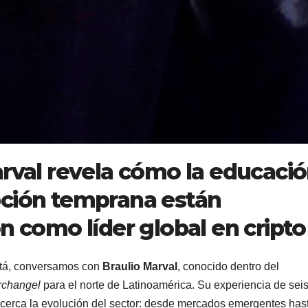
arval revela cómo la educació
pción temprana están
n como líder global en cripto
otá, conversamos con
Braulio Marval
, conocido dentro del
rchangel
para el norte de Latinoamérica. Su experiencia de sei
 cerca la evolución del sector: desde mercados emergentes has