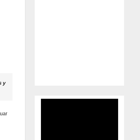
s y
tuar