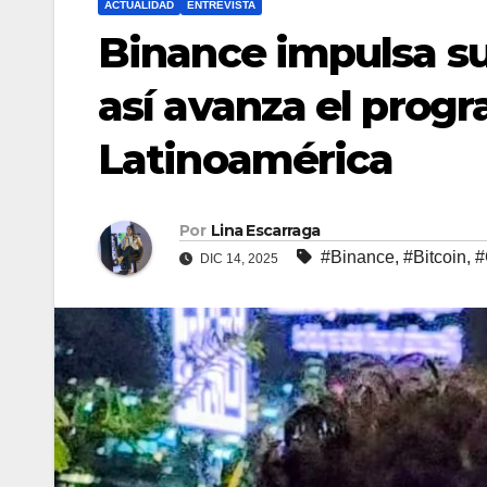
ACTUALIDAD
ENTREVISTA
Binance impulsa s
así avanza el prog
Latinoamérica
Por
Lina Escarraga
#Binance
,
#Bitcoin
,
#
DIC 14, 2025