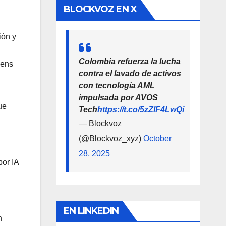
BLOCKVOZ EN X
ión y
Colombia refuerza la lucha
kens
contra el lavado de activos
con tecnología AML
impulsada por AVOS
ue
Tech
https://t.co/5zZlF4LwQi
— Blockvoz
(@Blockvoz_xyz)
October
28, 2025
or IA
EN LINKEDIN
n