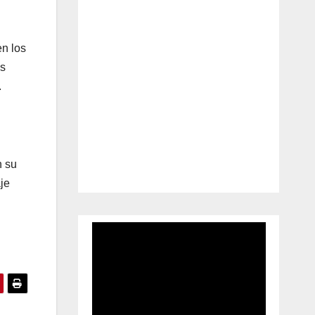
en los
os
.
n su
je