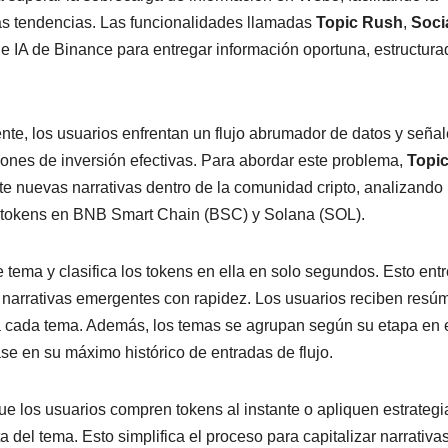
as tendencias. Las funcionalidades llamadas
Topic Rush
,
Soci
 de IA de Binance para entregar información oportuna, estructura
e, los usuarios enfrentan un flujo abrumador de datos y seña
cisiones de inversión efectivas. Para abordar este problema,
Topi
nte nuevas narrativas dentro de la comunidad cripto, analizando 
e tokens en BNB Smart Chain (BSC) y Solana (SOL).
 tema y clasifica los tokens en ella en solo segundos. Esto ent
r narrativas emergentes con rapidez. Los usuarios reciben res
ara cada tema. Además, los temas se agrupan según su etapa en 
ase en su máximo histórico de entradas de flujo.
ue los usuarios compren tokens al instante o apliquen estrategi
a del tema. Esto simplifica el proceso para capitalizar narrativa