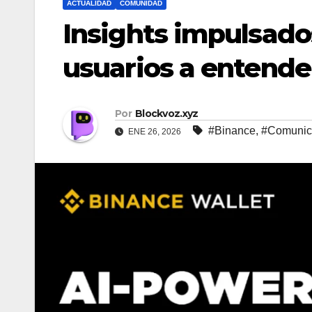
ACTUALIDAD
COMUNIDAD
Insights impulsado
usuarios a entende
Por
Blockvoz.xyz
#Binance
,
#Comunic
ENE 26, 2026