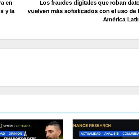
va en
Los fraudes digitales que roban dat
s y la
vuelven más sofisticados con el uso de 
América Lat
DAD
OPINION
ACTUALIDAD
ANALISIS
COMUNID