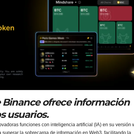
e Binance ofrece información
s usuarios.
adoras funciones con inteligencia artificial (IA) en su versión 
 superar la sobrecarga de información en Web3, facilitando la