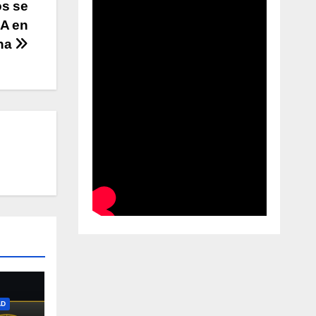
os se
IA en
ina
AD