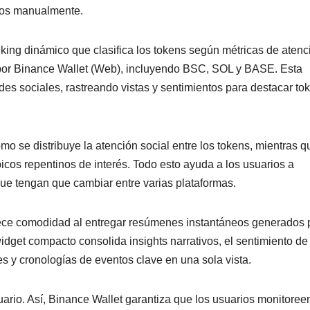
ivos manualmente.
nking dinámico que clasifica los tokens según métricas de atenc
 por Binance Wallet (Web), incluyendo BSC, SOL y BASE. Esta
des sociales, rastreando vistas y sentimientos para destacar to
o se distribuye la atención social entre los tokens, mientras q
icos repentinos de interés. Todo esto ayuda a los usuarios a
 que tengan que cambiar entre varias plataformas.
rece comodidad al entregar resúmenes instantáneos generados p
get compacto consolida insights narrativos, el sentimiento de
es y cronologías de eventos clave en una sola vista.
uario. Así, Binance Wallet garantiza que los usuarios monitoree