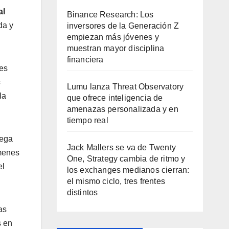
al
Binance Research: Los
da y
inversores de la Generación Z
empiezan más jóvenes y
muestran mayor disciplina
financiera
les
c
Lumu lanza Threat Observatory
la
que ofrece inteligencia de
amenazas personalizada y en
tiempo real
rega
Jack Mallers se va de Twenty
úmenes
One, Strategy cambia de ritmo y
el
los exchanges medianos cierran:
el mismo ciclo, tres frentes
distintos
as
s en