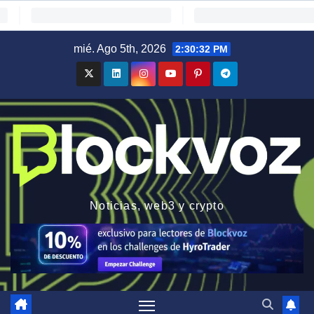
Saltar
mié. Ago 5th, 2026
2:30:33 PM
al
contenido
Noticias, web3 y crypto