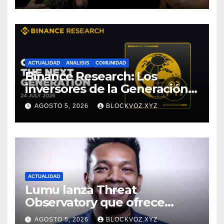
ACTUALIDAD
ANALISIS
COMUNIDAD
Binance Research: Los
inversores de la Generación Z
empiezan más jóvenes y
AGOSTO 5, 2026
BLOCKVOZ.XYZ
muestran mayor disciplina
financiera
ACTUALIDAD
Lumu lanza Threat
Observatory que ofrece
inteligencia de amenazas
AGOSTO 5, 2026
BLOCKVOZ.XYZ