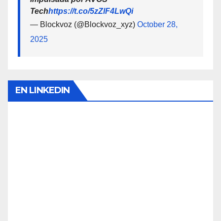
Tech
https://t.co/5zZlF4LwQi
— Blockvoz (@Blockvoz_xyz)
October 28,
2025
EN LINKEDIN