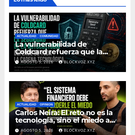
ACTUALIDAD
COMUNIDAD
La vulnerabilidad de
Coldcard refuerza que la
seguridad de la autocustodia
AGOSTO 5, 2026
BLOCKVOZ.XYZ
depende de toda la cadena
tecnológica, afirma CoinEx
Research
ACTUALIDAD
OPINION
Carlos Neira: El reto no es la
tecnología, sino el miedo a
entenderla
AGOSTO 5, 2026
BLOCKVOZ.XYZ