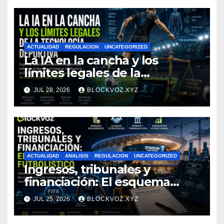
digital de América Latina
ACTUALIDAD
REGULACION
UNCATEGORIZED
La IA en la cancha y los
límites legales de la
tecnología deportiva
JUL 28, 2026
BLOCKVOZ.XYZ
ACTUALIDAD
ANALISIS
REGULACION
UNCATEGORIZED
Ingresos, tribunales y
financiación: El esquema
legal futbolístico
JUL 25, 2026
BLOCKVOZ.XYZ