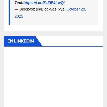
Tech
https://t.co/5zZlF4LwQi
— Blockvoz (@Blockvoz_xyz)
October 28,
2025
EN LINKEDIN