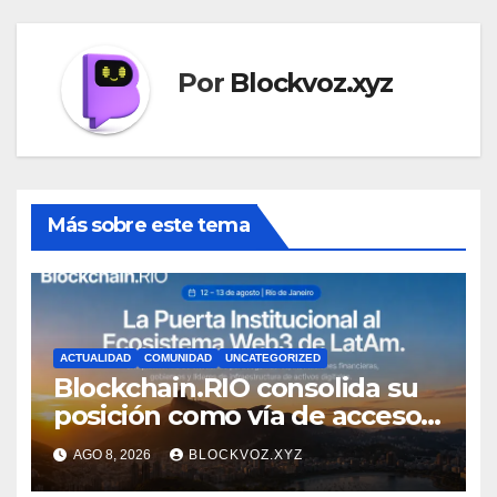
Por
Blockvoz.xyz
Más sobre este tema
ACTUALIDAD
COMUNIDAD
UNCATEGORIZED
Blockchain.RIO consolida su
posición como vía de acceso
institucional a la
AGO 8, 2026
BLOCKVOZ.XYZ
infraestructura financiera