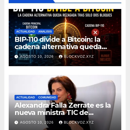
ACTUALIDAD
ANALISIS
BIP-110 divide a Bitcoin: la
cadena alternativa queda
rezagada tras minar solo dos
AGOSTO 10, 2026
BLOCKVOZ.XYZ
bloques
ACTUALIDAD
COMUNIDAD
Alexandra Falla Zerrate es la
nueva ministra TIC de
Colombia
AGOSTO 10, 2026
BLOCKVOZ.XYZ