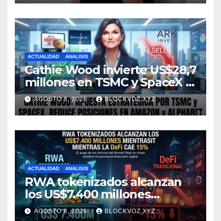
ACTUALIDAD
ANALISIS
Cathie Wood invierte US$28,7
millones en TSMC y SpaceX y
reduce posiciones en
AGOSTO 8, 2026
BLOCKVOZ.XYZ
Amazon y Alphabet
ACTUALIDAD
ANALISIS
RWA tokenizados alcanzan
los US$7.400 millones
mientras la DeFi cae 15%
AGOSTO 8, 2026
BLOCKVOZ.XYZ