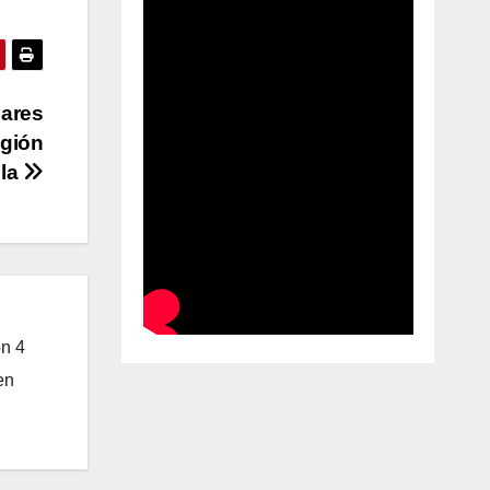
lares
egión
ela
on 4
en