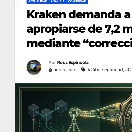
ACTUALIDAD
ANALISIS
COMUNIDAD
Kraken demanda a
apropiarse de 7,2 m
mediante “correcc
Por
Rous Espindola
#Ciberseguridad
,
#Cr
JUN 28, 2026