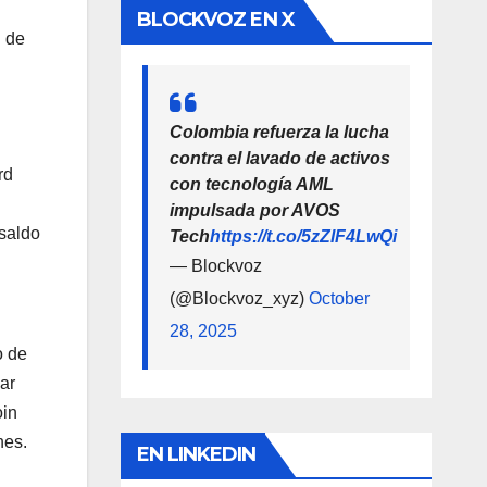
BLOCKVOZ EN X
n de
Colombia refuerza la lucha
contra el lavado de activos
rd
con tecnología AML
impulsada por AVOS
 saldo
Tech
https://t.co/5zZlF4LwQi
— Blockvoz
(@Blockvoz_xyz)
October
28, 2025
o de
ar
oin
nes.
EN LINKEDIN