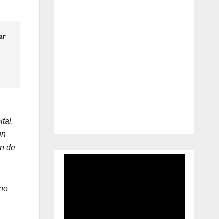
ar
tal.
un
ón de
 no