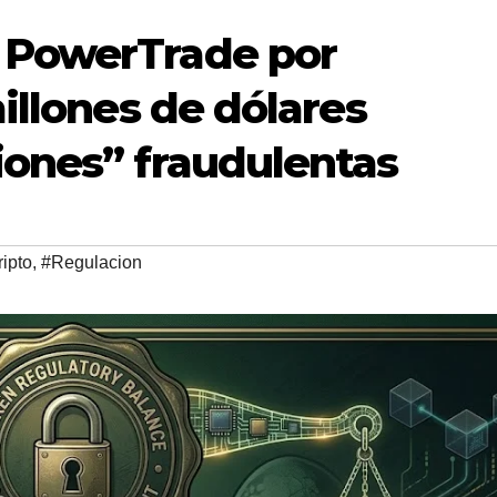
 PowerTrade por
illones de dólares
iones” fraudulentas
ipto
,
#Regulacion