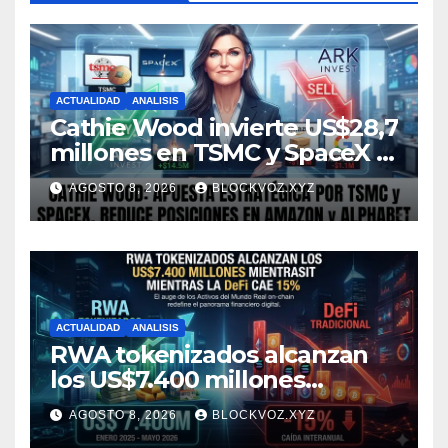
ACTUALIDAD
ANALISIS
Cathie Wood invierte US$28,7
millones en TSMC y SpaceX y
reduce posiciones en
AGOSTO 8, 2026
BLOCKVOZ.XYZ
Amazon y Alphabet
ACTUALIDAD
ANALISIS
RWA tokenizados alcanzan
los US$7.400 millones
mientras la DeFi cae 15%
AGOSTO 8, 2026
BLOCKVOZ.XYZ