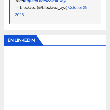
Tech
https://t.co/5zZlF4LwQi
— Blockvoz (@Blockvoz_xyz)
October 28,
2025
EN LINKEDIN