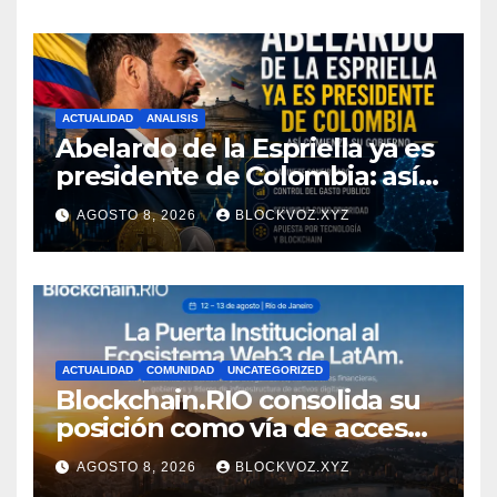
ACTUALIDAD
ANALISIS
Abelardo de la Espriella ya es
presidente de Colombia: así
comienza su gobierno y qué
AGOSTO 8, 2026
BLOCKVOZ.XYZ
puede cambiar para la
economía y el sector cripto
ACTUALIDAD
COMUNIDAD
UNCATEGORIZED
Blockchain.RIO consolida su
posición como vía de acceso
institucional a la
AGOSTO 8, 2026
BLOCKVOZ.XYZ
infraestructura financiera