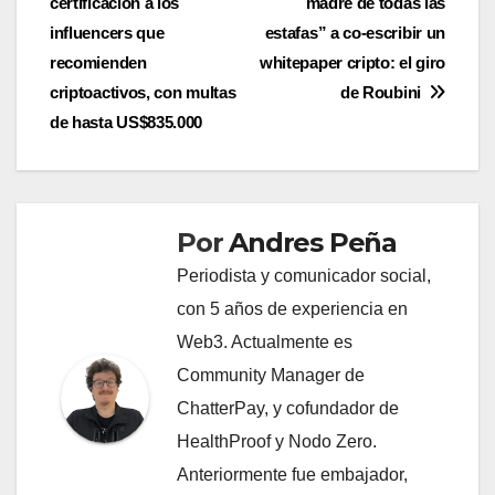
certificación a los
madre de todas las
de
influencers que
estafas” a co-escribir un
entradas
recomienden
whitepaper cripto: el giro
criptoactivos, con multas
de Roubini
de hasta US$835.000
Por
Andres Peña
Periodista y comunicador social,
con 5 años de experiencia en
Web3. Actualmente es
Community Manager de
ChatterPay, y cofundador de
HealthProof y Nodo Zero.
Anteriormente fue embajador,