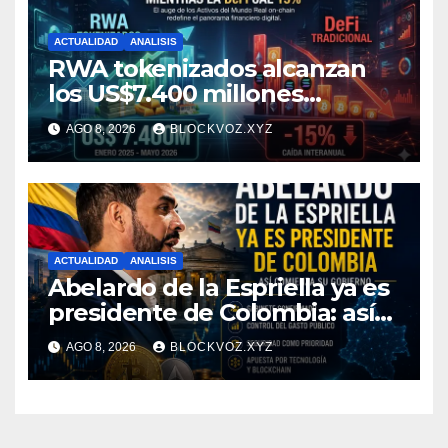
ACTUALIDAD
ANALISIS
RWA tokenizados alcanzan
los US$7.400 millones
mientras la DeFi cae 15%
AGO 8, 2026
BLOCKVOZ.XYZ
ACTUALIDAD
ANALISIS
Abelardo de la Espriella ya es
presidente de Colombia: así
comienza su gobierno y qué
AGO 8, 2026
BLOCKVOZ.XYZ
puede cambiar para la
economía y el sector cripto