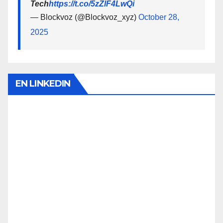
Tech
https://t.co/5zZlF4LwQi
— Blockvoz (@Blockvoz_xyz)
October 28,
2025
EN LINKEDIN