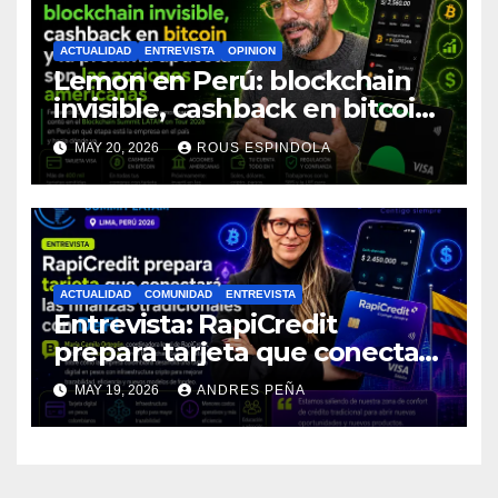
ACTUALIDAD
ENTREVISTA
OPINION
Lemon en Perú: blockchain
invisible, cashback en bitcoin
y la próxima apuesta son las
MAY 20, 2026
ROUS ESPINDOLA
acciones americanas
ACTUALIDAD
COMUNIDAD
ENTREVISTA
Entrevista: RapiCredit
prepara tarjeta que conectará
las finanzas tradicionales con
MAY 19, 2026
ANDRES PEÑA
DeFi