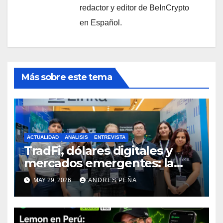
redactor y editor de BeInCrypto
en Español.
Más sobre este tema
ACTUALIDAD
ANALISIS
ENTREVISTA
TradFi, dólares digitales y
mercados emergentes: la
oportunidad de nuevas
MAY 29, 2026
ANDRES PEÑA
infraestructuras financieras
en Latinoamérica