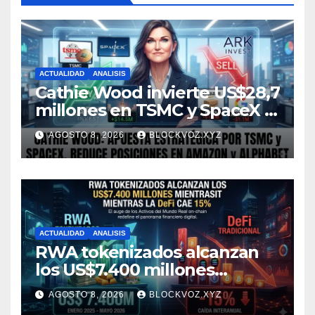
ACTUALIDAD
ANALISIS
Cathie Wood invierte US$28,7
millones en TSMC y SpaceX y
reduce posiciones en
AGOSTO 8, 2026
BLOCKVOZ.XYZ
Amazon y Alphabet
ACTUALIDAD
ANALISIS
RWA tokenizados alcanzan
los US$7.400 millones
mientras la DeFi cae 15%
AGOSTO 8, 2026
BLOCKVOZ.XYZ