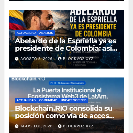
ACTUALIDAD
ANALISIS
Abelardo de la Espriella ya es
presidente de Colombia: así
comienza su gobierno y qué
AGOSTO 8, 2026
BLOCKVOZ.XYZ
puede cambiar para la
economía y el sector cripto
ACTUALIDAD
COMUNIDAD
UNCATEGORIZED
Blockchain.RIO consolida su
posición como vía de acceso
institucional a la
AGOSTO 8, 2026
BLOCKVOZ.XYZ
infraestructura financiera