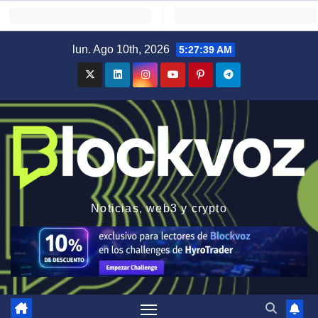
Saltar
lun. Ago 10th, 2026
5:27:40 AM
al
contenido
Noticias, web3 y crypto