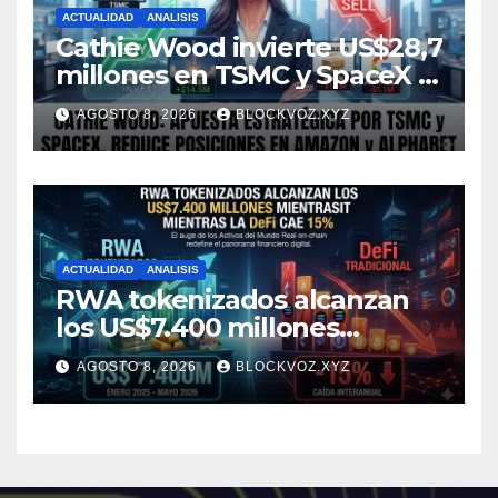
ACTUALIDAD
ANALISIS
Cathie Wood invierte US$28,7
millones en TSMC y SpaceX y
reduce posiciones en
AGOSTO 8, 2026
BLOCKVOZ.XYZ
Amazon y Alphabet
ACTUALIDAD
ANALISIS
RWA tokenizados alcanzan
los US$7.400 millones
mientras la DeFi cae 15%
AGOSTO 8, 2026
BLOCKVOZ.XYZ