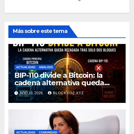
Más sobre este tema
ACTUALIDAD
ANALISIS
BIP-110 divide a Bitcoin: la
cadena alternativa queda
rezagada tras minar solo dos
AGO 10, 2026
BLOCKVOZ.XYZ
bloques
ACTUALIDAD
COMUNIDAD