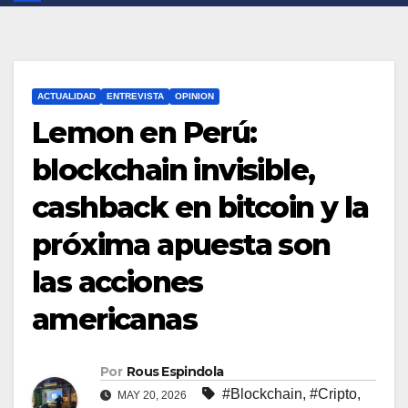
ACTUALIDAD
ENTREVISTA
OPINION
Lemon en Perú:
blockchain invisible,
cashback en bitcoin y la
próxima apuesta son
las acciones
americanas
Por
Rous Espindola
#Blockchain
,
#Cripto
,
MAY 20, 2026