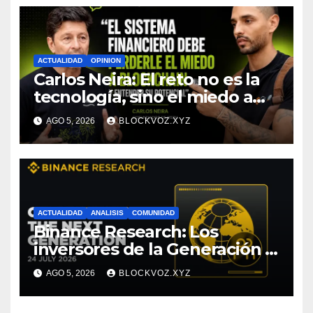
ACTUALIDAD
OPINION
Carlos Neira: El reto no es la
tecnología, sino el miedo a
entenderla
AGO 5, 2026
BLOCKVOZ.XYZ
ACTUALIDAD
ANALISIS
COMUNIDAD
Binance Research: Los
inversores de la Generación Z
empiezan más jóvenes y
AGO 5, 2026
BLOCKVOZ.XYZ
muestran mayor disciplina
financiera