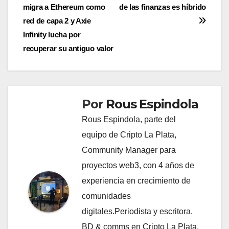
migra a Ethereum como
de las finanzas es híbrido
de
red de capa 2 y Axie
entradas
Infinity lucha por
recuperar su antiguo valor
Por
Rous Espindola
Rous Espindola, parte del
equipo de Cripto La Plata,
Community Manager para
proyectos web3, con 4 años de
experiencia en crecimiento de
comunidades
digitales.Periodista y escritora.
BD & comms en Cripto La Plata.