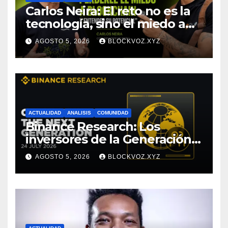
Carlos Neira: El reto no es la
tecnología, sino el miedo a
entenderla
AGOSTO 5, 2026
BLOCKVOZ.XYZ
ACTUALIDAD
ANALISIS
COMUNIDAD
Binance Research: Los
inversores de la Generación Z
empiezan más jóvenes y
AGOSTO 5, 2026
BLOCKVOZ.XYZ
muestran mayor disciplina
financiera