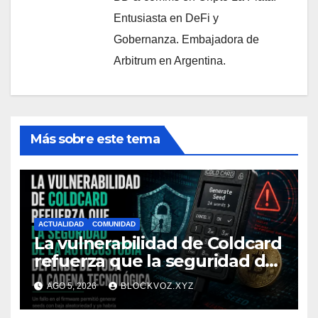
Entusiasta en DeFi y
Gobernanza. Embajadora de
Arbitrum en Argentina.
Más sobre este tema
ACTUALIDAD
COMUNIDAD
La vulnerabilidad de Coldcard
refuerza que la seguridad de
la autocustodia depende de
AGO 5, 2026
BLOCKVOZ.XYZ
toda la cadena tecnológica,
afirma CoinEx Research