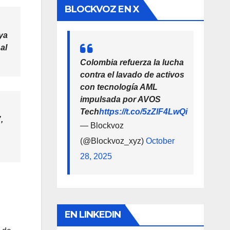
BLOCKVOZ EN X
ya
al
Colombia refuerza la lucha
contra el lavado de activos
con tecnología AML
impulsada por AVOS
Tech
https://t.co/5zZlF4LwQi
,
— Blockvoz
(@Blockvoz_xyz)
October
28, 2025
EN LINKEDIN