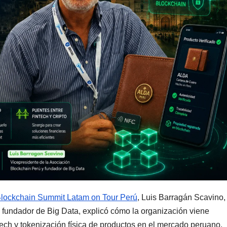
lockchain Summit Latam on Tour Perú
, Luis Barragán Scavino,
 fundador de Big Data, explicó cómo la organización viene
tech y tokenización física de productos en el mercado peruano.