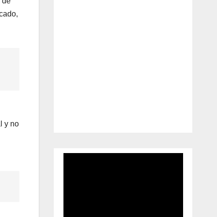
o de
rcado,
l y no