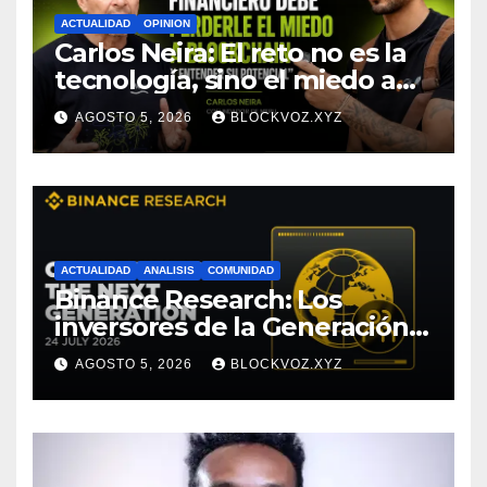
ACTUALIDAD
OPINION
Carlos Neira: El reto no es la
tecnología, sino el miedo a
entenderla
AGOSTO 5, 2026
BLOCKVOZ.XYZ
ACTUALIDAD
ANALISIS
COMUNIDAD
Binance Research: Los
inversores de la Generación Z
empiezan más jóvenes y
AGOSTO 5, 2026
BLOCKVOZ.XYZ
muestran mayor disciplina
financiera