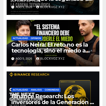
la autocustodia depende de
AGO 5, 2026
BLOCKVOZ.XYZ
toda la cadena tecnológica,
afirma CoinEx Research
ACTUALIDAD
OPINION
Carlos Neira: El reto no es la
tecnología, sino el miedo a
entenderla
AGO 5, 2026
BLOCKVOZ.XYZ
ACTUALIDAD
ANALISIS
COMUNIDAD
Binance Research: Los
inversores de la Generación Z