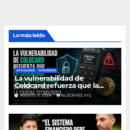
Lo más leído
ACTUALIDAD
COMUNIDAD
La vulnerabilidad de
Coldcard refuerza que la
seguridad de la autocustodia
AGOSTO 5, 2026
BLOCKVOZ.XYZ
depende de toda la cadena
tecnológica, afirma CoinEx
Research