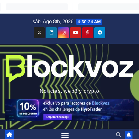
Saltar
sáb. Ago 8th, 2026
4:30:25 AM
al
contenido
Noticias, web3 y crypto