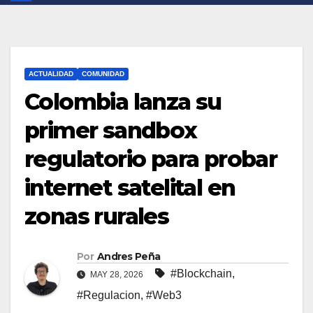
ACTUALIDAD
COMUNIDAD
Colombia lanza su
primer sandbox
regulatorio para probar
internet satelital en
zonas rurales
Por
Andres Peña
#Blockchain
,
MAY 28, 2026
#Regulacion
,
#Web3