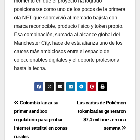
momento en que el proyecto ha logrado
posicionarse como uno de los pocos de la primera
ola NFT que sobrevivió al mercado bajista con
marca reconocible, producto físico y token propio.
Esa combinación, sumada al alcance global del
Manchester City, hace de esta alianza uno de los
cruces más ambiciosos entre el espacio de
coleccionables digitales y el deporte profesional
hasta la fecha.
Navegación
Colombia lanza su
Las cartas de Pokémon
primer sandbox
tokenizadas generaron
de
regulatorio para probar
$7,4 millones en una
entradas
internet satelital en zonas
semana
rurales