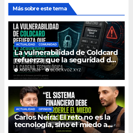
Más sobre este tema
ACTUALIDAD
COMUNIDAD
La vulnerabilidad de Coldcard
refuerza que la seguridad de
la autocustodia depende de
AGO 5, 2026
BLOCKVOZ.XYZ
toda la cadena tecnológica,
afirma CoinEx Research
ACTUALIDAD
OPINION
Carlos Neira: El reto no es la
tecnología, sino el miedo a
entenderla