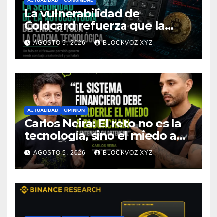
ACTUALIDAD
COMUNIDAD
La vulnerabilidad de
Coldcard refuerza que la
seguridad de la autocustodia
AGOSTO 5, 2026
BLOCKVOZ.XYZ
depende de toda la cadena
tecnológica, afirma CoinEx
Research
ACTUALIDAD
OPINION
Carlos Neira: El reto no es la
tecnología, sino el miedo a
entenderla
AGOSTO 5, 2026
BLOCKVOZ.XYZ