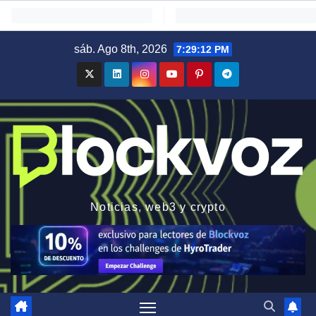
Saltar
sáb. Ago 8th, 2026
7:29:13 PM
al
contenido
Noticias, web3 y crypto