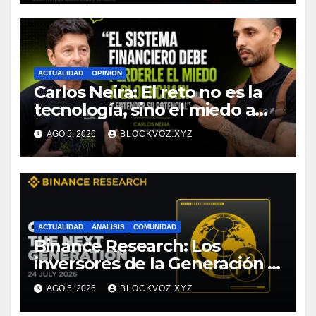
afirma CoinEx Research
ACTUALIDAD
OPINION
Carlos Neira: El reto no es la
tecnología, sino el miedo a
entenderla
AGO 5, 2026
BLOCKVOZ.XYZ
ACTUALIDAD
ANALISIS
COMUNIDAD
Binance Research: Los
inversores de la Generación Z
empiezan más jóvenes y
AGO 5, 2026
BLOCKVOZ.XYZ
muestran mayor disciplina