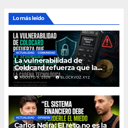
Lo más leído
ACTUALIDAD
COMUNIDAD
La vulnerabilidad de
Coldcard refuerza que la
seguridad de la autocustodia
AGOSTO 5, 2026
BLOCKVOZ.XYZ
depende de toda la cadena
tecnológica, afirma CoinEx
Research
ACTUALIDAD
OPINION
Carlos Neira: El reto no es la