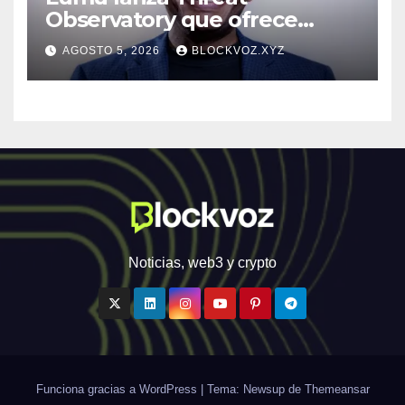
Observatory que ofrece
inteligencia de amenazas
AGOSTO 5, 2026
BLOCKVOZ.XYZ
personalizada y en tiempo
real
Noticias, web3 y crypto
Funciona gracias a WordPress
|
Tema: Newsup de
Themeansar