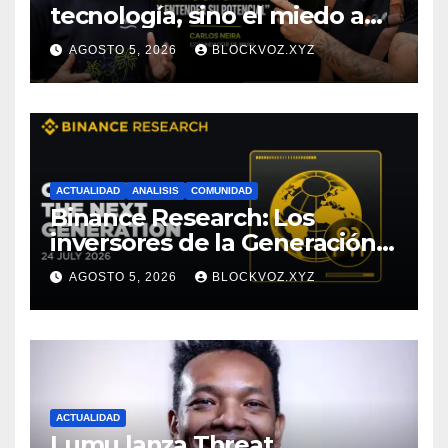
tecnología, sino el miedo a
entenderla
AGOSTO 5, 2026
BLOCKVOZ.XYZ
ACTUALIDAD
ANALISIS
COMUNIDAD
Binance Research: Los
inversores de la Generación Z
empiezan más jóvenes y
AGOSTO 5, 2026
BLOCKVOZ.XYZ
muestran mayor disciplina
financiera
ACTUALIDAD
Lumu lanza Threat