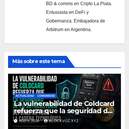
BD & comms en Cripto La Plata.
Entusiasta en DeFi y
Gobernanza. Embajadora de
Arbitrum en Argentina.
Más sobre este tema
ACTUALIDAD
COMUNIDAD
La vulnerabilidad de Coldcard
refuerza que la seguridad de
la autocustodia depende de
AGO 5, 2026
BLOCKVOZ.XYZ
toda la cadena tecnológica,