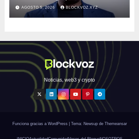
inteligencia de amenazas
AGOSTO 5, 2026
BLOCKVOZ.XYZ
personalizada y en tiempo
real
Noticias, web3 y crypto
Funciona gracias a WordPress
|
Tema: Newsup de
Themeansar
INICIO
Actualidad
Comunidad
Voces del Bloque
NOSOTROS