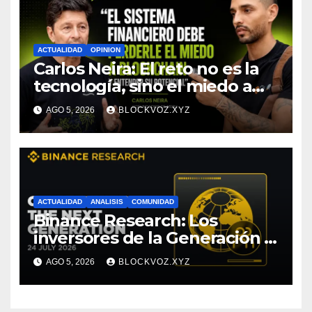
ACTUALIDAD
OPINION
Carlos Neira: El reto no es la
tecnología, sino el miedo a
entenderla
AGO 5, 2026
BLOCKVOZ.XYZ
ACTUALIDAD
ANALISIS
COMUNIDAD
Binance Research: Los
inversores de la Generación Z
empiezan más jóvenes y
AGO 5, 2026
BLOCKVOZ.XYZ
muestran mayor disciplina
financiera