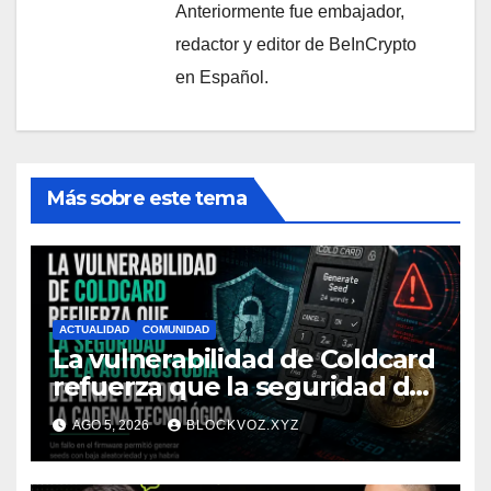
Anteriormente fue embajador,
redactor y editor de BeInCrypto
en Español.
Más sobre este tema
ACTUALIDAD
COMUNIDAD
La vulnerabilidad de Coldcard
refuerza que la seguridad de
la autocustodia depende de
AGO 5, 2026
BLOCKVOZ.XYZ
toda la cadena tecnológica,
afirma CoinEx Research