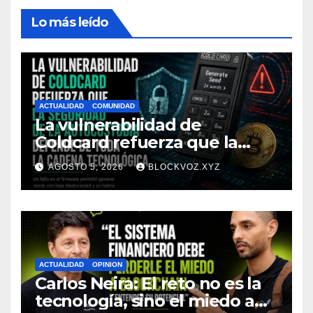
Lo más leído
ACTUALIDAD
COMUNIDAD
La vulnerabilidad de
Coldcard refuerza que la
seguridad de la autocustodia
AGOSTO 5, 2026
BLOCKVOZ.XYZ
depende de toda la cadena
tecnológica, afirma CoinEx
Research
ACTUALIDAD
OPINION
Carlos Neira: El reto no es la
tecnología, sino el miedo a