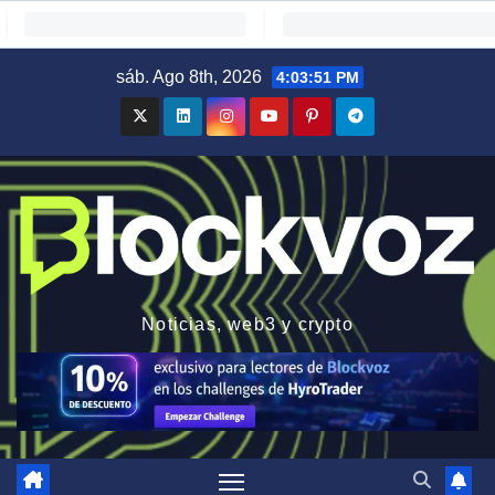
Saltar
sáb. Ago 8th, 2026
4:03:52 PM
al
contenido
Noticias, web3 y crypto