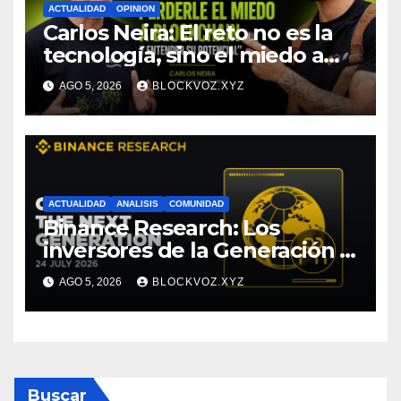
ACTUALIDAD
OPINION
Carlos Neira: El reto no es la
tecnología, sino el miedo a
entenderla
AGO 5, 2026
BLOCKVOZ.XYZ
ACTUALIDAD
ANALISIS
COMUNIDAD
Binance Research: Los
inversores de la Generación Z
empiezan más jóvenes y
AGO 5, 2026
BLOCKVOZ.XYZ
muestran mayor disciplina
financiera
Buscar