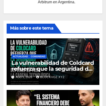
Arbitrum en Argentina.
Más sobre este tema
ACTUALIDAD
COMUNIDAD
La vulnerabilidad de Coldcard
refuerza que la seguridad de
la autocustodia depende de
AGO 5, 2026
BLOCKVOZ.XYZ
toda la cadena tecnológica,
afirma CoinEx Research