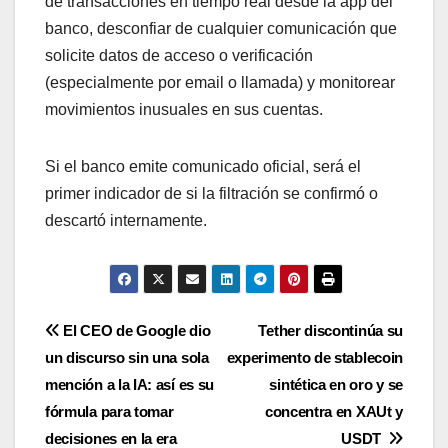
de transacciones en tiempo real desde la app del
banco, desconfiar de cualquier comunicación que
solicite datos de acceso o verificación
(especialmente por email o llamada) y monitorear
movimientos inusuales en sus cuentas.
Si el banco emite comunicado oficial, será el
primer indicador de si la filtración se confirmó o
descartó internamente.
Navegación
El CEO de Google dio
Tether discontinúa su
un discurso sin una sola
experimento de stablecoin
de
mención a la IA: así es su
sintética en oro y se
entradas
fórmula para tomar
concentra en XAUt y
decisiones en la era
USDT