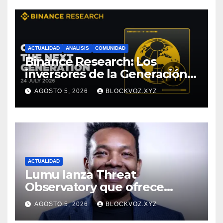
ACTUALIDAD
ANALISIS
COMUNIDAD
Binance Research: Los
inversores de la Generación Z
empiezan más jóvenes y
AGOSTO 5, 2026
BLOCKVOZ.XYZ
muestran mayor disciplina
financiera
ACTUALIDAD
Lumu lanza Threat
Observatory que ofrece
inteligencia de amenazas
AGOSTO 5, 2026
BLOCKVOZ.XYZ
personalizada y en tiempo