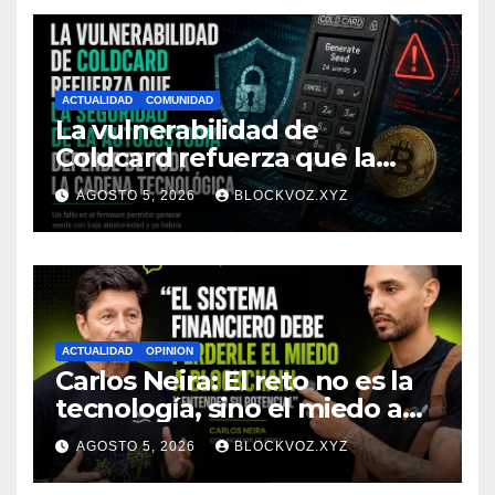
ACTUALIDAD
COMUNIDAD
La vulnerabilidad de
Coldcard refuerza que la
seguridad de la autocustodia
AGOSTO 5, 2026
BLOCKVOZ.XYZ
depende de toda la cadena
tecnológica, afirma CoinEx
Research
ACTUALIDAD
OPINION
Carlos Neira: El reto no es la
tecnología, sino el miedo a
entenderla
AGOSTO 5, 2026
BLOCKVOZ.XYZ