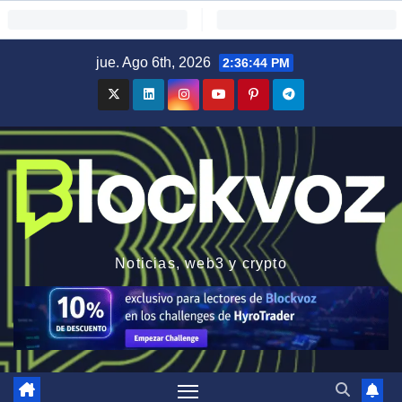
Saltar
jue. Ago 6th, 2026
2:36:45 PM
al
contenido
Noticias, web3 y crypto