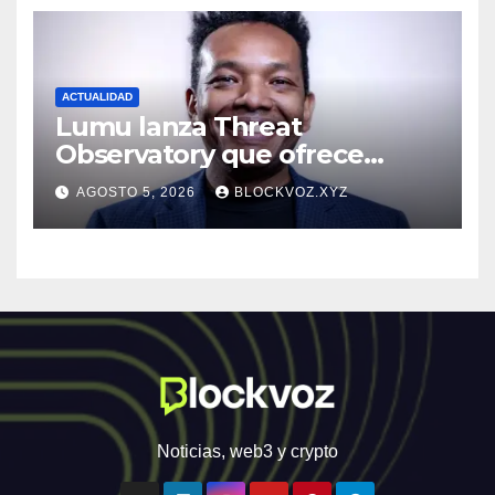
ACTUALIDAD
Lumu lanza Threat
Observatory que ofrece
inteligencia de amenazas
AGOSTO 5, 2026
BLOCKVOZ.XYZ
personalizada y en tiempo
real
Noticias, web3 y crypto