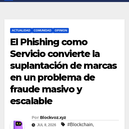
ACTUALIDAD
COMUNIDAD
OPINION
El Phishing como
Servicio convierte la
suplantación de marcas
en un problema de
fraude masivo y
escalable
Por
Blockvoz.xyz
#Blockchain
,
JUL 8, 2026