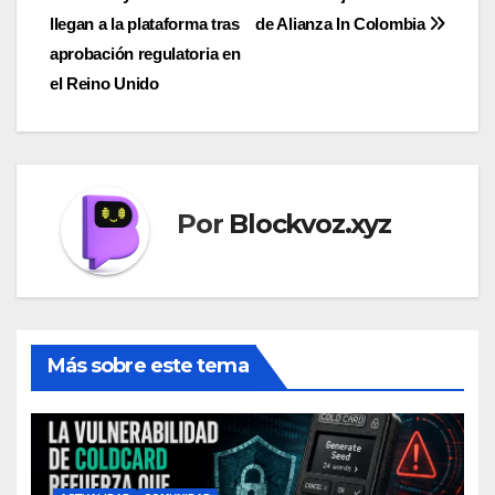
entradas
llegan a la plataforma tras
de Alianza In Colombia
aprobación regulatoria en
el Reino Unido
Por
Blockvoz.xyz
Más sobre este tema