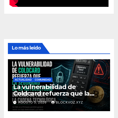
Lo más leído
ACTUALIDAD
COMUNIDAD
La vulnerabilidad de
Coldcard refuerza que la
seguridad de la autocustodia
AGOSTO 5, 2026
BLOCKVOZ.XYZ
depende de toda la cadena
tecnológica, afirma CoinEx