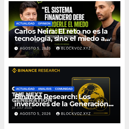
Research
ACTUALIDAD
OPINION
Carlos Neira: El reto no es la
tecnología, sino el miedo a
entenderla
AGOSTO 5, 2026
BLOCKVOZ.XYZ
ACTUALIDAD
ANALISIS
COMUNIDAD
Binance Research: Los
inversores de la Generación Z
empiezan más jóvenes y
AGOSTO 5, 2026
BLOCKVOZ.XYZ
muestran mayor disciplina
financiera