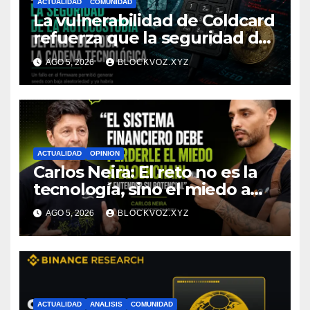
ACTUALIDAD
COMUNIDAD
La vulnerabilidad de Coldcard
refuerza que la seguridad de
la autocustodia depende de
AGO 5, 2026
BLOCKVOZ.XYZ
toda la cadena tecnológica,
afirma CoinEx Research
ACTUALIDAD
OPINION
Carlos Neira: El reto no es la
tecnología, sino el miedo a
entenderla
AGO 5, 2026
BLOCKVOZ.XYZ
ACTUALIDAD
ANALISIS
COMUNIDAD