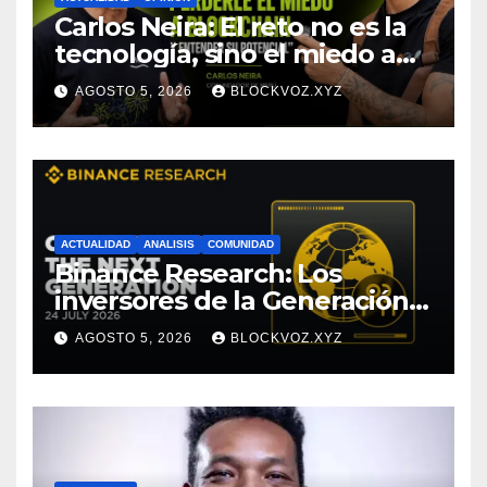
Carlos Neira: El reto no es la
tecnología, sino el miedo a
entenderla
AGOSTO 5, 2026
BLOCKVOZ.XYZ
ACTUALIDAD
ANALISIS
COMUNIDAD
Binance Research: Los
inversores de la Generación Z
empiezan más jóvenes y
AGOSTO 5, 2026
BLOCKVOZ.XYZ
muestran mayor disciplina
financiera