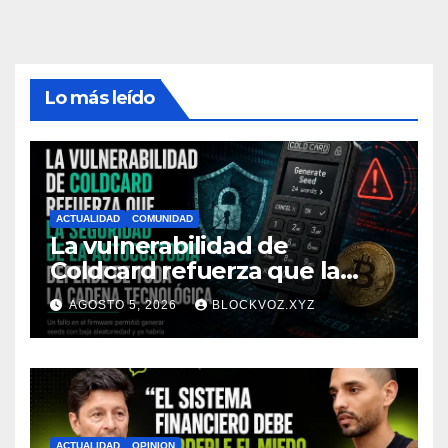
Lo más leído
ACTUALIDAD
COMUNIDAD
La vulnerabilidad de
Coldcard refuerza que la
seguridad de la autocustodia
AGOSTO 5, 2026
BLOCKVOZ.XYZ
depende de toda la cadena
tecnológica, afirma CoinEx
Research
ACTUALIDAD
OPINION