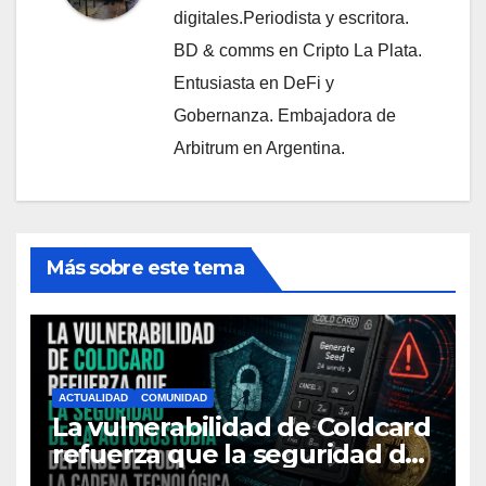
digitales.Periodista y escritora.
BD & comms en Cripto La Plata.
Entusiasta en DeFi y
Gobernanza. Embajadora de
Arbitrum en Argentina.
Más sobre este tema
ACTUALIDAD
COMUNIDAD
La vulnerabilidad de Coldcard
refuerza que la seguridad de
la autocustodia depende de