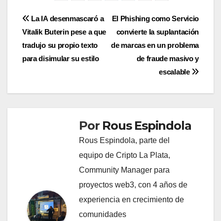
Navegación
La IA desenmascaró a
El Phishing como Servicio
Vitalik Buterin pese a que
convierte la suplantación
de
tradujo su propio texto
de marcas en un problema
entradas
para disimular su estilo
de fraude masivo y
escalable
Por
Rous Espindola
Rous Espindola, parte del
equipo de Cripto La Plata,
Community Manager para
proyectos web3, con 4 años de
experiencia en crecimiento de
comunidades