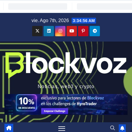
Saltar
vie. Ago 7th, 2026
3:34:56 AM
al
contenido
Noticias, web3 y crypto