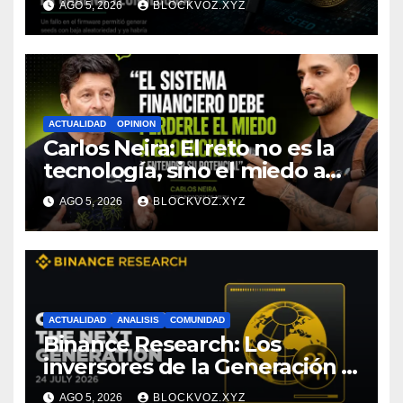
AGO 5, 2026
BLOCKVOZ.XYZ
toda la cadena tecnológica,
afirma CoinEx Research
ACTUALIDAD
OPINION
Carlos Neira: El reto no es la
tecnología, sino el miedo a
entenderla
AGO 5, 2026
BLOCKVOZ.XYZ
ACTUALIDAD
ANALISIS
COMUNIDAD
Binance Research: Los
inversores de la Generación Z
empiezan más jóvenes y
AGO 5, 2026
BLOCKVOZ.XYZ