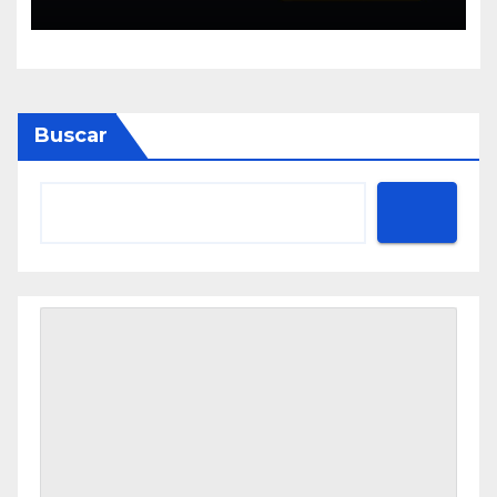
muestran mayor disciplina
financiera
Buscar