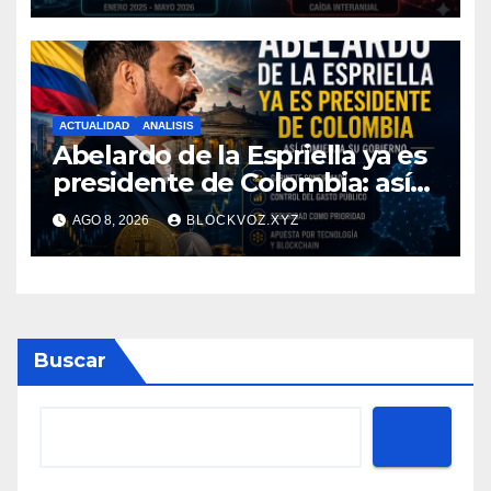
ACTUALIDAD
ANALISIS
Abelardo de la Espriella ya es
presidente de Colombia: así
comienza su gobierno y qué
AGO 8, 2026
BLOCKVOZ.XYZ
puede cambiar para la
economía y el sector cripto
Buscar