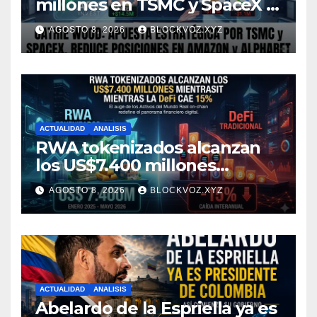
millones en TSMC y SpaceX y
reduce posiciones en
AGOSTO 8, 2026
BLOCKVOZ.XYZ
Amazon y Alphabet
ACTUALIDAD
ANALISIS
RWA tokenizados alcanzan
los US$7.400 millones
mientras la DeFi cae 15%
AGOSTO 8, 2026
BLOCKVOZ.XYZ
ACTUALIDAD
ANALISIS
Abelardo de la Espriella ya es