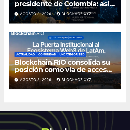
presidente de Colombia: así
comienza su gobierno y qué
AGOSTO 8, 2026
BLOCKVOZ.XYZ
puede cambiar para la
economía y el sector cripto
ACTUALIDAD
COMUNIDAD
UNCATEGORIZED
Blockchain.RIO consolida su
posición como vía de acceso
institucional a la
AGOSTO 8, 2026
BLOCKVOZ.XYZ
infraestructura financiera
digital de América Latina