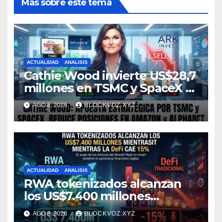
Más sobre este tema
ACTUALIDAD
ANALISIS
Cathie Wood invierte US$28,7
millones en TSMC y SpaceX y
reduce posiciones en
AGO 8, 2026
BLOCKVOZ.XYZ
Amazon y Alphabet
ACTUALIDAD
ANALISIS
RWA tokenizados alcanzan
los US$7.400 millones
mientras la DeFi cae 15%
AGO 8, 2026
BLOCKVOZ.XYZ