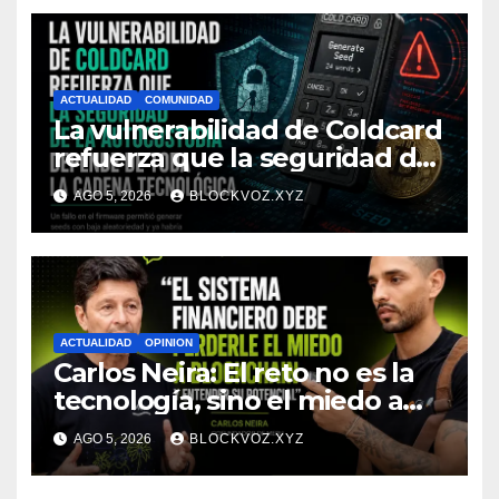
ACTUALIDAD
COMUNIDAD
La vulnerabilidad de Coldcard
refuerza que la seguridad de
la autocustodia depende de
AGO 5, 2026
BLOCKVOZ.XYZ
toda la cadena tecnológica,
afirma CoinEx Research
ACTUALIDAD
OPINION
Carlos Neira: El reto no es la
tecnología, sino el miedo a
entenderla
AGO 5, 2026
BLOCKVOZ.XYZ