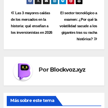
Navegación
Las 3 mayores caídas
El sector tecnológico a
de los mercados en la
examen: ¿Por qué la
de
historia: qué enseñan a
volatilidad sacude a los
entradas
los inversionistas en 2026
gigantes tras su racha
histórica?
Por
Blockvoz.xyz
Más sobre este tema