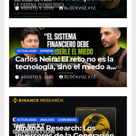
seguridad de la autocustodia
AGOSTO 5, 2026
BLOCKVOZ.XYZ
depende de toda la cadena
tecnológica, afirma CoinEx
Research
ACTUALIDAD
OPINION
Carlos Neira: El reto no es la
tecnología, sino el miedo a
entenderla
AGOSTO 5, 2026
BLOCKVOZ.XYZ
ACTUALIDAD
ANALISIS
COMUNIDAD
Binance Research: Los
inversores de la Generación Z