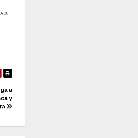
bajo
ega a
nca y
era