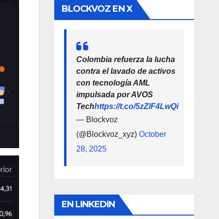
BLOCKVOZ EN X
Colombia refuerza la lucha
contra el lavado de activos
con tecnología AML
impulsada por AVOS
Tech
https://t.co/5zZlF4LwQi
— Blockvoz
(@Blockvoz_xyz)
October
28, 2025
EN LINKEDIN