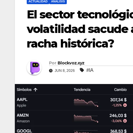
ACTUALIDAD
ANALISIS
El sector tecnológi
volatilidad sacude 
racha histórica?
Por
Blockvoz.xyz
#IA
JUN 8, 2026