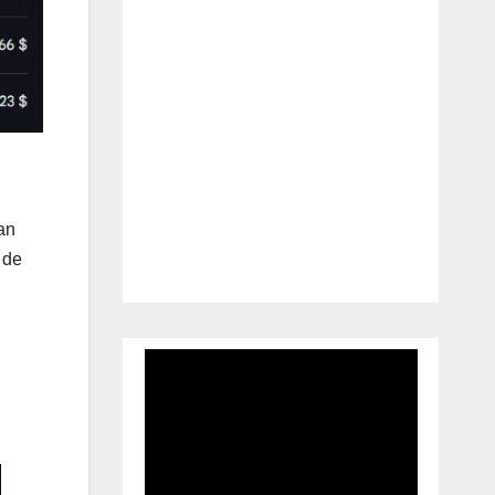
an
 de