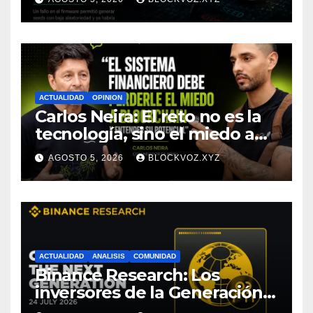
depende de toda la cadena
tecnológica, afirma CoinEx
Research
ACTUALIDAD
OPINION
Carlos Neira: El reto no es la
tecnología, sino el miedo a
entenderla
AGOSTO 5, 2026
BLOCKVOZ.XYZ
ACTUALIDAD
ANALISIS
COMUNIDAD
Binance Research: Los
inversores de la Generación Z
empiezan más jóvenes y