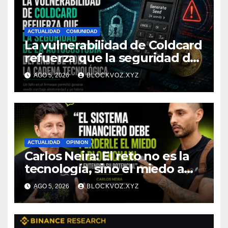
ACTUALIDAD
COMUNIDAD
La vulnerabilidad de Coldcard
refuerza que la seguridad de
la autocustodia depende de
AGO 5, 2026
BLOCKVOZ.XYZ
toda la cadena tecnológica,
afirma CoinEx Research
ACTUALIDAD
OPINION
Carlos Neira: El reto no es la
tecnología, sino el miedo a
entenderla
AGO 5, 2026
BLOCKVOZ.XYZ