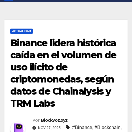
ACTUALIDAD
Binance lidera histórica
caída en el volumen de
uso ilícito de
criptomonedas, según
datos de Chainalysis y
TRM Labs
Por
Blockvoz.xyz
#Binance
,
#Blockchain
,
NOV 27, 2025