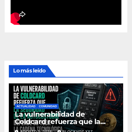
Lo más leído
ACTUALIDAD
COMUNIDAD
La vulnerabilidad de
Coldcard refuerza que la
seguridad de la autocustodia
AGOSTO 5, 2026
BLOCKVOZ.XYZ