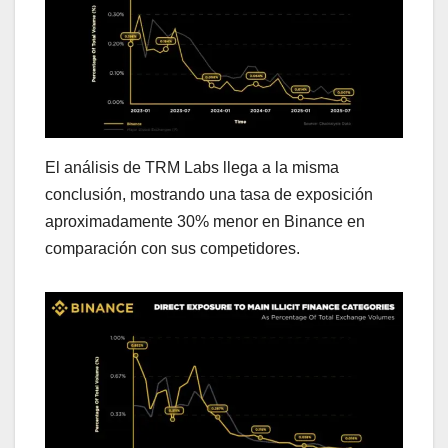
El análisis de TRM Labs llega a la misma
conclusión, mostrando una tasa de exposición
aproximadamente 30% menor en Binance en
comparación con sus competidores.