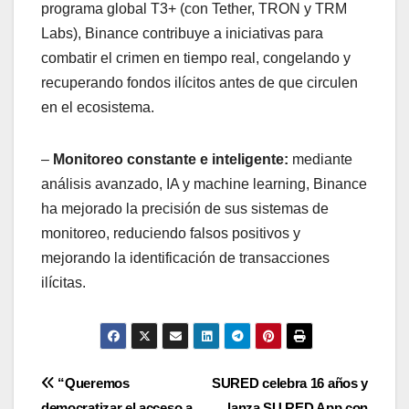
programa global T3+ (con Tether, TRON y TRM
Labs), Binance contribuye a iniciativas para
combatir el crimen en tiempo real, congelando y
recuperando fondos ilícitos antes de que circulen
en el ecosistema.
–
Monitoreo constante e inteligente:
mediante
análisis avanzado, IA y machine learning, Binance
ha mejorado la precisión de sus sistemas de
monitoreo, reduciendo falsos positivos y
mejorando la identificación de transacciones
ilícitas.
Navegación
“Queremos
SURED celebra 16 años y
democratizar el acceso a
lanza SU RED App con