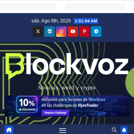
Saltar
sáb. Ago 8th, 2026
1:51:05 AM
al
contenido
Noticias, web3 y crypto