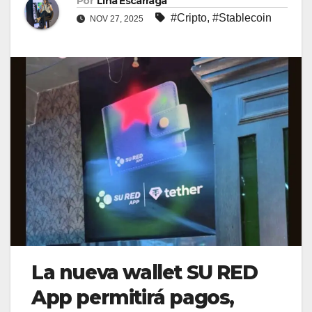
Por
Lina Escarraga
#Cripto
,
#Stablecoin
NOV 27, 2025
La nueva wallet SU RED
App permitirá pagos,