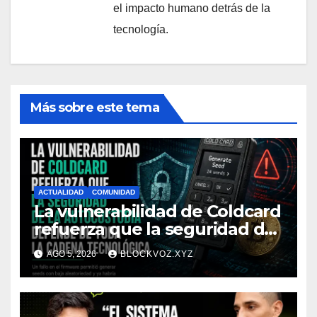
el impacto humano detrás de la
tecnología.
Más sobre este tema
ACTUALIDAD
COMUNIDAD
La vulnerabilidad de Coldcard
refuerza que la seguridad de
la autocustodia depende de
AGO 5, 2026
BLOCKVOZ.XYZ
toda la cadena tecnológica,
afirma CoinEx Research