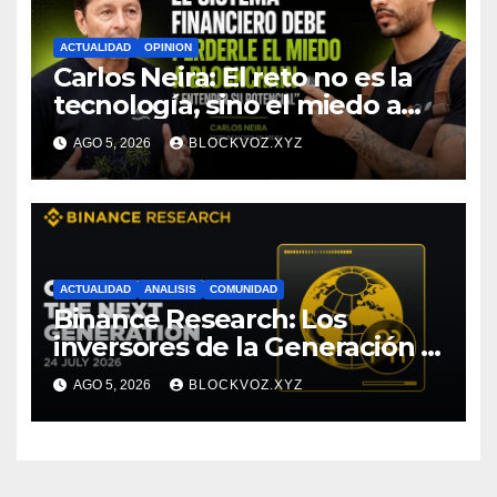
ACTUALIDAD
OPINION
Carlos Neira: El reto no es la
tecnología, sino el miedo a
entenderla
AGO 5, 2026
BLOCKVOZ.XYZ
ACTUALIDAD
ANALISIS
COMUNIDAD
Binance Research: Los
inversores de la Generación Z
empiezan más jóvenes y
AGO 5, 2026
BLOCKVOZ.XYZ
muestran mayor disciplina
financiera