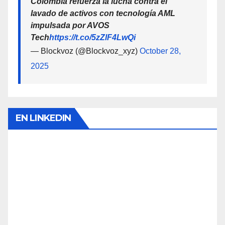
Colombia refuerza la lucha contra el
lavado de activos con tecnología AML
impulsada por AVOS
Tech
https://t.co/5zZlF4LwQi
— Blockvoz (@Blockvoz_xyz)
October 28,
2025
EN LINKEDIN