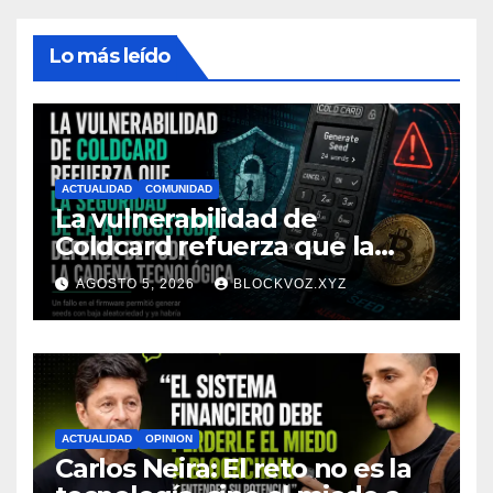
Lo más leído
ACTUALIDAD
COMUNIDAD
La vulnerabilidad de
Coldcard refuerza que la
seguridad de la autocustodia
AGOSTO 5, 2026
BLOCKVOZ.XYZ
depende de toda la cadena
tecnológica, afirma CoinEx
Research
ACTUALIDAD
OPINION
Carlos Neira: El reto no es la