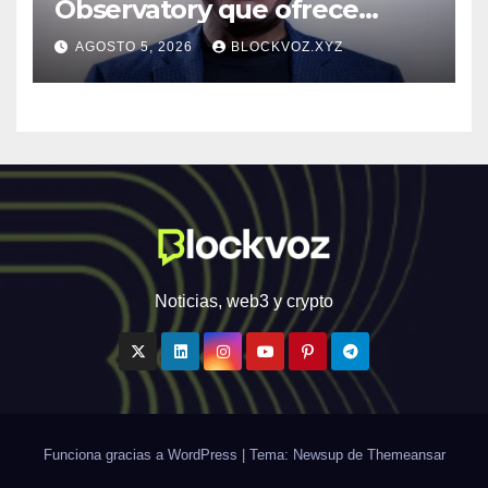
Observatory que ofrece
inteligencia de amenazas
AGOSTO 5, 2026
BLOCKVOZ.XYZ
personalizada y en tiempo
real
Noticias, web3 y crypto
Funciona gracias a WordPress
|
Tema: Newsup de
Themeansar