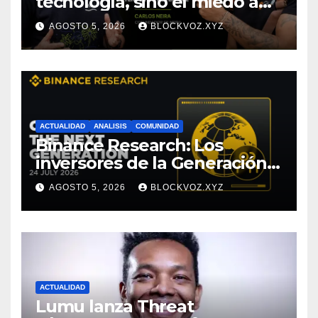
tecnología, sino el miedo a
entenderla
AGOSTO 5, 2026
BLOCKVOZ.XYZ
ACTUALIDAD
ANALISIS
COMUNIDAD
Binance Research: Los
inversores de la Generación Z
empiezan más jóvenes y
AGOSTO 5, 2026
BLOCKVOZ.XYZ
muestran mayor disciplina
financiera
ACTUALIDAD
Lumu lanza Threat