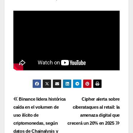
Navegación
Binance lidera histórica
Cipher alerta sobre
caída en el volumen de
ciberataques al retail: la
de
uso ilícito de
amenaza digital que
entradas
criptomonedas, según
crecerá un 20% en 2025
datos de Chainalysis y