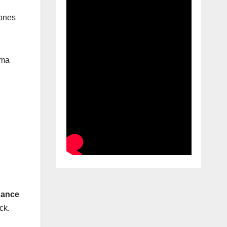
iones
rma
inance
ck.