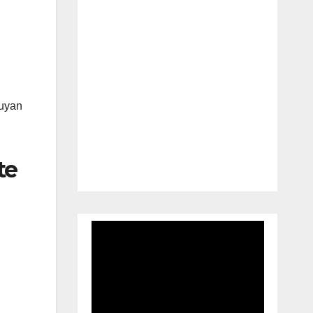
ruyan
te