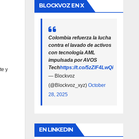
BLOCKVOZ EN X
Colombia refuerza la lucha
contra el lavado de activos
con tecnología AML
impulsada por AVOS
Tech
https://t.co/5zZlF4LwQi
te y
— Blockvoz
(@Blockvoz_xyz)
October
28, 2025
EN LINKEDIN