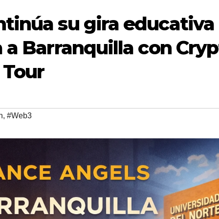
tinúa su gira educativa
 a Barranquilla con Cryp
 Tour
n
,
#Web3