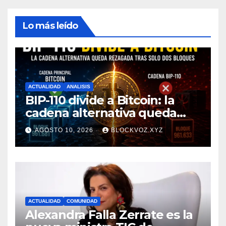
Lo más leído
ACTUALIDAD
ANALISIS
BIP-110 divide a Bitcoin: la
cadena alternativa queda
rezagada tras minar solo dos
AGOSTO 10, 2026
BLOCKVOZ.XYZ
bloques
ACTUALIDAD
COMUNIDAD
Alexandra Falla Zerrate es la