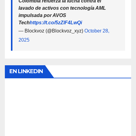
Colombia refuerza la lucha contra el
lavado de activos con tecnología AML
impulsada por AVOS
Tech
https://t.co/5zZlF4LwQi
— Blockvoz (@Blockvoz_xyz)
October 28,
2025
EN LINKEDIN