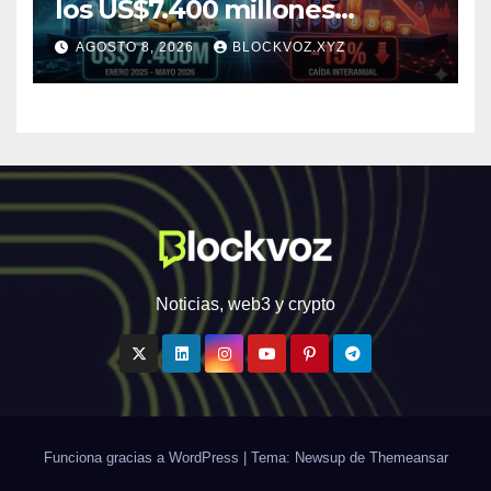
los US$7.400 millones
mientras la DeFi cae 15%
AGOSTO 8, 2026
BLOCKVOZ.XYZ
Noticias, web3 y crypto
Funciona gracias a WordPress
|
Tema: Newsup de
Themeansar