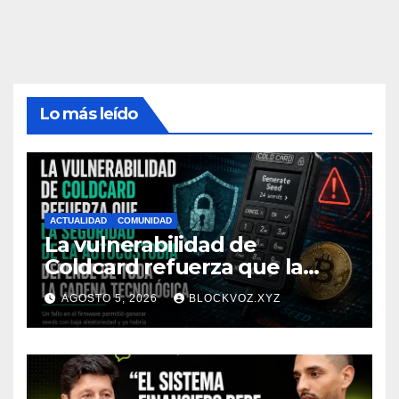
Lo más leído
ACTUALIDAD
COMUNIDAD
La vulnerabilidad de
Coldcard refuerza que la
seguridad de la autocustodia
AGOSTO 5, 2026
BLOCKVOZ.XYZ
depende de toda la cadena
tecnológica, afirma CoinEx
Research