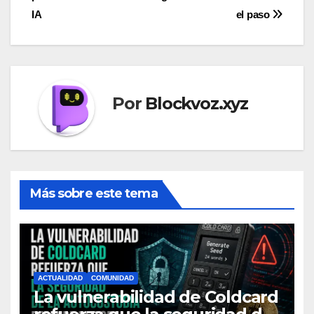
entradas
IA
el paso
Por
Blockvoz.xyz
Más sobre este tema
ACTUALIDAD
COMUNIDAD
La vulnerabilidad de Coldcard