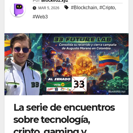
Por
Blockvoz.xyz
#Blockchain
,
#Cripto
,
MAR 5, 2026
#Web3
La serie de encuentros
sobre tecnología,
cripto, gaming y