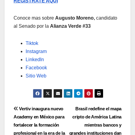
REGISTRATE AQUÍ
Conoce mas sobre
Augusto Moreno,
candidato
al Senado por la
Alianza Verde
#33
Tiktok
Instagram
LinkedIn
Facebook
Sitio Web
Navegación
Vertiv inaugura nuevo
Brasil redefine el mapa
Academy en México para
cripto de América Latina
de
fortalecer la formación
mientras bancos y
profesional en la era de la
grandes instituciones dan