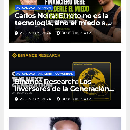
ACTUALIDAD
OPINION
Carlos Neira: El reto no es la
tecnología, sino el miedo a
entenderla
AGOSTO 5, 2026
BLOCKVOZ.XYZ
ACTUALIDAD
ANALISIS
COMUNIDAD
Binance Research: Los
inversores de la Generación Z
empiezan más jóvenes y
AGOSTO 5, 2026
BLOCKVOZ.XYZ
muestran mayor disciplina
financiera