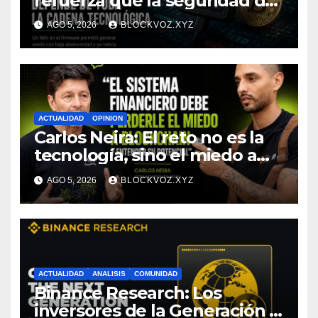
refuerza que la seguridad de
la autocustodia depende de
AGO 5, 2026
BLOCKVOZ.XYZ
toda la cadena tecnológica,
afirma CoinEx Research
ACTUALIDAD
OPINION
Carlos Neira: El reto no es la
tecnología, sino el miedo a
entenderla
AGO 5, 2026
BLOCKVOZ.XYZ
ACTUALIDAD
ANALISIS
COMUNIDAD
Binance Research: Los
inversores de la Generación Z