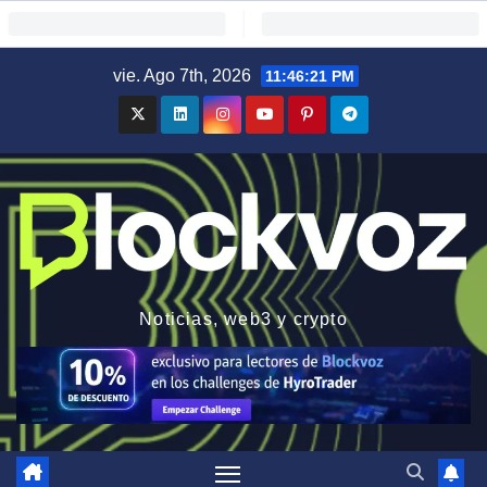
Saltar
vie. Ago 7th, 2026
11:46:22 PM
al
contenido
Noticias, web3 y crypto