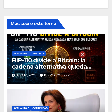
Más sobre este tema
ACTUALIDAD
ANALISIS
BIP-110 divide a Bitcoin: la
cadena alternativa queda
rezagada tras minar solo dos
AGO 10, 2026
BLOCKVOZ.XYZ
bloques
ACTUALIDAD
COMUNIDAD