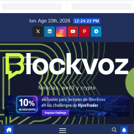
Saltar
lun. Ago 10th, 2026
12:24:25 PM
al
contenido
Noticias, web3 y crypto