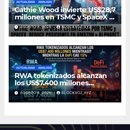
ACTUALIDAD
ANALISIS
Cathie Wood invierte US$28,7
millones en TSMC y SpaceX y
reduce posiciones en
AGOSTO 8, 2026
BLOCKVOZ.XYZ
Amazon y Alphabet
ACTUALIDAD
ANALISIS
RWA tokenizados alcanzan
los US$7.400 millones
mientras la DeFi cae 15%
AGOSTO 8, 2026
BLOCKVOZ.XYZ