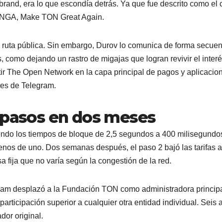
rebrand, era lo que escondía detrás. Ya que fue descrito como el 
TONGA, Make TON Great Again.
e ruta pública. Sin embargo, Durov lo comunica de forma secuen
, como dejando un rastro de migajas que logran revivir el interé
rtir The Open Network en la capa principal de pagos y aplicacio
les de Telegram.
4 pasos en dos meses
ciendo los tiempos de bloque de 2,5 segundos a 400 milisegundos
enos de uno. Dos semanas después, el paso 2 bajó las tarifas a
 fija que no varía según la congestión de la red.
gram desplazó a la Fundación TON como administradora princip
articipación superior a cualquier otra entidad individual. Seis 
ador original.