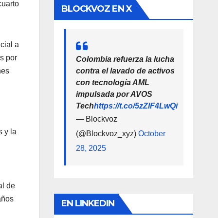
cuarto
BLOCKVOZ EN X
cial a
s por
Colombia refuerza la lucha
nes
contra el lavado de activos
con tecnología AML
impulsada por AVOS
Tech
https://t.co/5zZlF4LwQi
— Blockvoz
 y la
(@Blockvoz_xyz)
October
28, 2025
al de
años
EN LINKEDIN