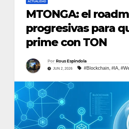
ACTUALIDAD
MTONGA: el roadm
progresivas para q
prime con TON
Por
Rous Espindola
#Blockchain
,
#IA
,
#W
JUN 2, 2026