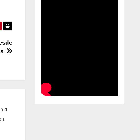
desde
gos
on 4
en