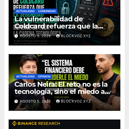
ACTUALIDAD
COMUNIDAD
La vulnerabilidad de
Coldcard refuerza que la
seguridad de la autocustodia
AGOSTO 5, 2026
BLOCKVOZ.XYZ
depende de toda la cadena
tecnológica, afirma CoinEx
Research
ACTUALIDAD
OPINION
Carlos Neira: El reto no es la
tecnología, sino el miedo a
entenderla
AGOSTO 5, 2026
BLOCKVOZ.XYZ