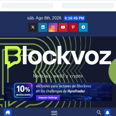
Saltar
sáb. Ago 8th, 2026
6:16:46 PM
al
contenido
Noticias, web3 y crypto