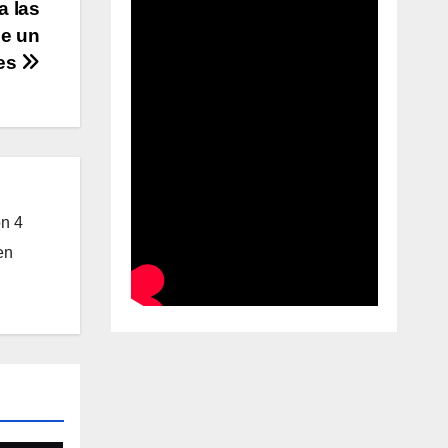
 las
de un
es
on 4
en