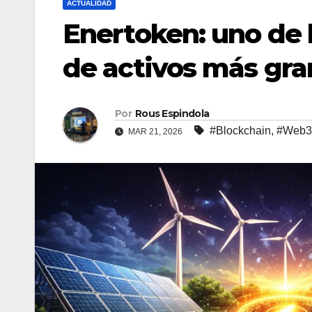
ACTUALIDAD
Enertoken: uno de 
de activos más gra
Por
Rous Espindola
#Blockchain
,
#Web3
MAR 21, 2026