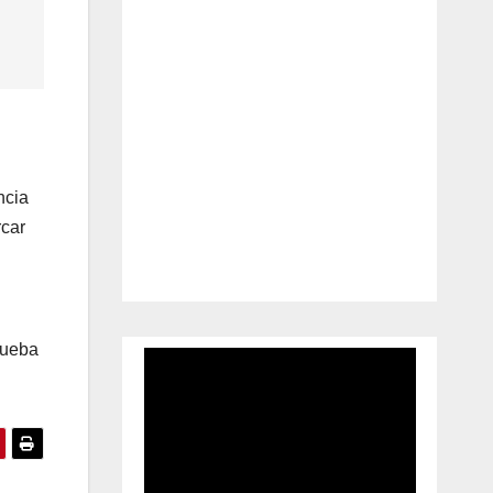
ncia
rcar
rueba