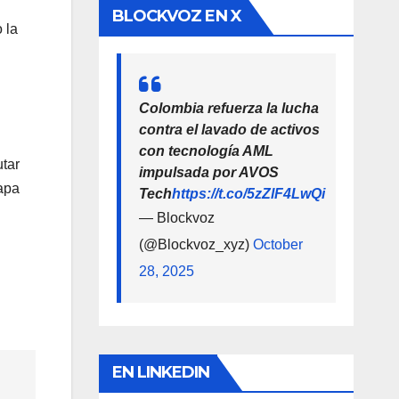
BLOCKVOZ EN X
 la
Colombia refuerza la lucha
contra el lavado de activos
con tecnología AML
utar
impulsada por AVOS
apa
Tech
https://t.co/5zZlF4LwQi
— Blockvoz
(@Blockvoz_xyz)
October
28, 2025
EN LINKEDIN