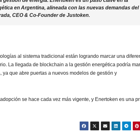
 la gestión de energía. Enertoken es un paso clave en la
gética en Argentina, alineada con las nuevas demandas del
strada, CEO & Co‑Founder de Justoken.
logías al sistema tradicional están logrando marcar una difere
io. La llegada de blockchain a la gestión energética podría ma
, ya que abre puertas a nuevos modelos de gestión y
 adopción se hace cada vez más vigente, y Enertoken es una p