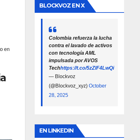
BLOCKVOZ EN X
Colombia refuerza la lucha
contra el lavado de activos
to en
con tecnología AML
impulsada por AVOS
Tech
https://t.co/5zZlF4LwQi
ia
— Blockvoz
(@Blockvoz_xyz)
October
28, 2025
EN LINKEDIN