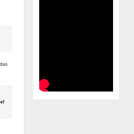
adas
el