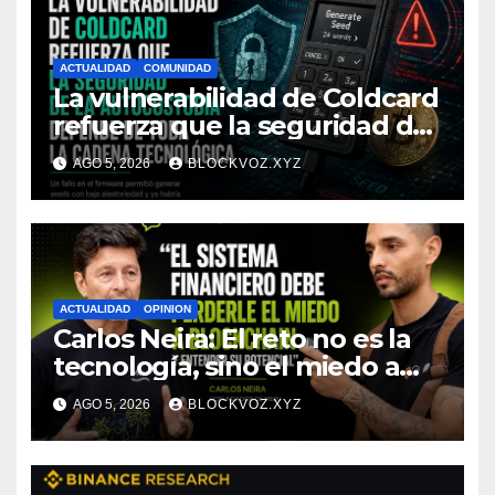
ACTUALIDAD
COMUNIDAD
La vulnerabilidad de Coldcard
refuerza que la seguridad de
la autocustodia depende de
AGO 5, 2026
BLOCKVOZ.XYZ
toda la cadena tecnológica,
afirma CoinEx Research
ACTUALIDAD
OPINION
Carlos Neira: El reto no es la
tecnología, sino el miedo a
entenderla
AGO 5, 2026
BLOCKVOZ.XYZ