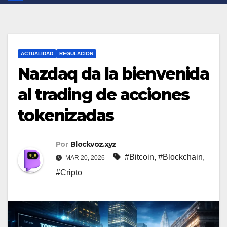
ACTUALIDAD
REGULACION
Nazdaq da la bienvenida
al trading de acciones
tokenizadas
Por
Blockvoz.xyz
#Bitcoin
,
#Blockchain
,
MAR 20, 2026
#Cripto