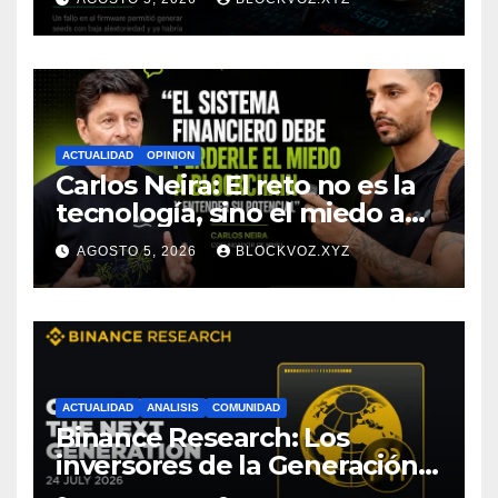
depende de toda la cadena
tecnológica, afirma CoinEx
Research
ACTUALIDAD
OPINION
Carlos Neira: El reto no es la
tecnología, sino el miedo a
entenderla
AGOSTO 5, 2026
BLOCKVOZ.XYZ
ACTUALIDAD
ANALISIS
COMUNIDAD
Binance Research: Los
inversores de la Generación Z
empiezan más jóvenes y