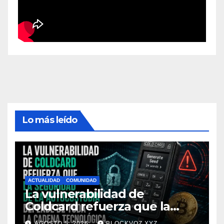
Lo más leído
ACTUALIDAD
COMUNIDAD
La vulnerabilidad de
Coldcard refuerza que la
seguridad de la autocustodia
AGOSTO 5, 2026
BLOCKVOZ.XYZ