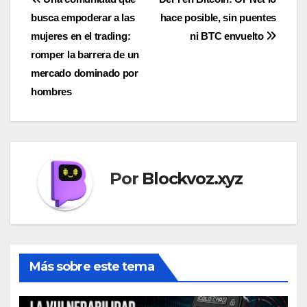
Navegación
busca empoderar a las
hace posible, sin puentes
de
mujeres en el trading:
ni BTC envuelto
entradas
romper la barrera de un
mercado dominado por
hombres
Por
Blockvoz.xyz
Más sobre este tema