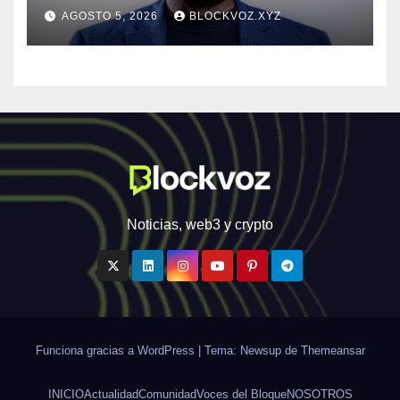
inteligencia de amenazas
AGOSTO 5, 2026
BLOCKVOZ.XYZ
personalizada y en tiempo
real
Noticias, web3 y crypto
Funciona gracias a WordPress
|
Tema: Newsup de
Themeansar
INICIO
Actualidad
Comunidad
Voces del Bloque
NOSOTROS