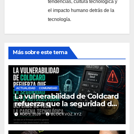
tendencias, cultura tecnológica y
el impacto humano detrás de la
tecnología.
Más sobre este tema
ACTUALIDAD
COMUNIDAD
La vulnerabilidad de Coldcard
refuerza que la seguridad de
la autocustodia depende de
AGO 5, 2026
BLOCKVOZ.XYZ
toda la cadena tecnológica,
afirma CoinEx Research