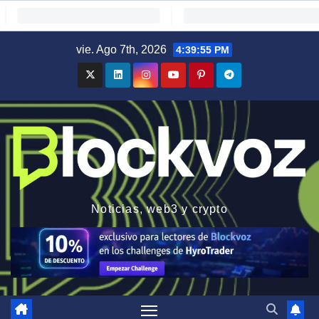
Saltar
vie. Ago 7th, 2026
4:39:57 PM
al
contenido
Noticias, web3 y crypto