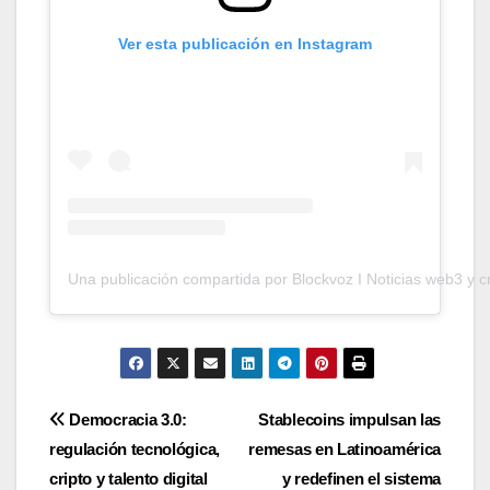
Ver esta publicación en Instagram
Una publicación compartida por Blockvoz I Noticias web3 y c
Navegación
Democracia 3.0:
Stablecoins impulsan las
regulación tecnológica,
remesas en Latinoamérica
de
cripto y talento digital
y redefinen el sistema