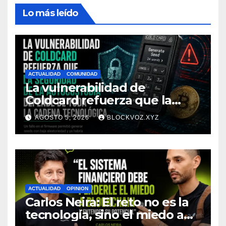
Lo más leído
ACTUALIDAD
COMUNIDAD
La vulnerabilidad de
Coldcard refuerza que la
seguridad de la autocustodia
AGOSTO 5, 2026
BLOCKVOZ.XYZ
depende de toda la cadena
tecnológica, afirma CoinEx
Research
ACTUALIDAD
OPINION
Carlos Neira: El reto no es la
tecnología, sino el miedo a