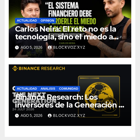
ACTUALIDAD
OPINION
Carlos Neira: El reto no es la
tecnología, sino el miedo a
entenderla
AGO 5, 2026
BLOCKVOZ.XYZ
ACTUALIDAD
ANALISIS
COMUNIDAD
Binance Research: Los
inversores de la Generación Z
empiezan más jóvenes y
AGO 5, 2026
BLOCKVOZ.XYZ
muestran mayor disciplina
financiera