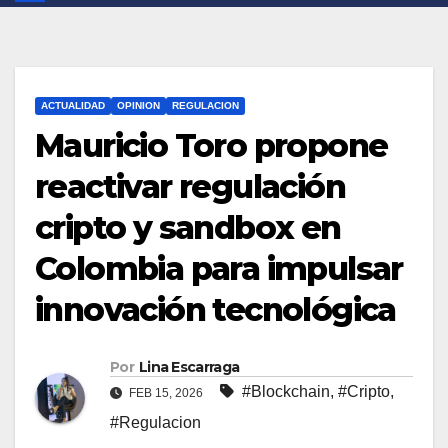
ACTUALIDAD
OPINION
REGULACION
Mauricio Toro propone
reactivar regulación
cripto y sandbox en
Colombia para impulsar
innovación tecnológica
Por
Lina Escarraga
#Blockchain
,
#Cripto
,
FEB 15, 2026
#Regulacion