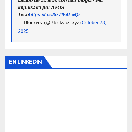
lavado de activos con tecnología AML
impulsada por AVOS
Tech
https://t.co/5zZlF4LwQi
— Blockvoz (@Blockvoz_xyz)
October 28,
2025
EN LINKEDIN