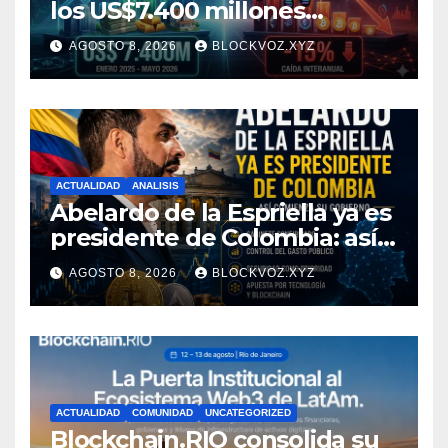
los US$7.400 millones
mientras la DeFi cae 15%
AGOSTO 8, 2026
BLOCKVOZ.XYZ
ACTUALIDAD
ANALISIS
Abelardo de la Espriella ya es
presidente de Colombia: así
comienza su gobierno y qué
AGOSTO 8, 2026
BLOCKVOZ.XYZ
puede cambiar para la
economía y el sector cripto
ACTUALIDAD
COMUNIDAD
UNCATEGORIZED
Blockchain.RIO consolida su