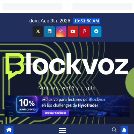
Saltar
dom. Ago 9th, 2026
10:53:51 AM
al
contenido
Noticias, web3 y crypto