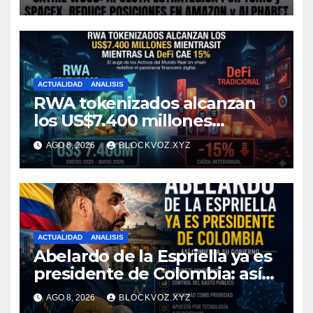
Amazon y Alphabet
ACTUALIDAD
ANALISIS
RWA tokenizados alcanzan
los US$7.400 millones
mientras la DeFi cae 15%
AGO 8, 2026
BLOCKVOZ.XYZ
ACTUALIDAD
ANALISIS
Abelardo de la Espriella ya es
presidente de Colombia: así
comienza su gobierno y qué
AGO 8, 2026
BLOCKVOZ.XYZ
puede cambiar para la