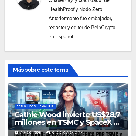
ChatterPay, y cofundador de
HealthProof y Nodo Zero.
Anteriormente fue embajador,
redactor y editor de BeInCrypto
en Español.
Más sobre este tema
ACTUALIDAD
ANALISIS
Cathie Wood invierte US$28,7
millones en TSMC y SpaceX y
reduce posiciones en
AGO 8, 2026
BLOCKVOZ.XYZ