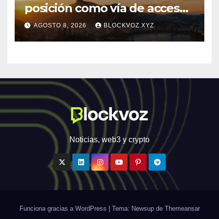
posición como vía de acceso
institucional a la
AGOSTO 8, 2026
BLOCKVOZ.XYZ
infraestructura financiera
digital de América Latina
Noticias, web3 y crypto
Funciona gracias a WordPress
|
Tema: Newsup de
Themeansar