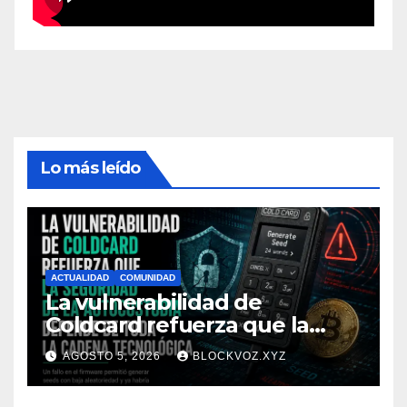
Lo más leído
ACTUALIDAD
COMUNIDAD
La vulnerabilidad de
Coldcard refuerza que la
seguridad de la autocustodia
AGOSTO 5, 2026
BLOCKVOZ.XYZ
depende de toda la cadena
tecnológica, afirma CoinEx