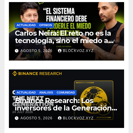
Research
ACTUALIDAD
OPINION
Carlos Neira: El reto no es la
tecnología, sino el miedo a
entenderla
AGOSTO 5, 2026
BLOCKVOZ.XYZ
ACTUALIDAD
ANALISIS
COMUNIDAD
Binance Research: Los
inversores de la Generación Z
empiezan más jóvenes y
AGOSTO 5, 2026
BLOCKVOZ.XYZ
muestran mayor disciplina
financiera