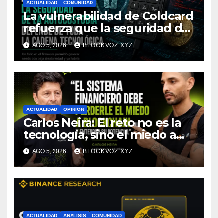
ACTUALIDAD
COMUNIDAD
La vulnerabilidad de Coldcard
refuerza que la seguridad de
la autocustodia depende de
AGO 5, 2026
BLOCKVOZ.XYZ
toda la cadena tecnológica,
afirma CoinEx Research
ACTUALIDAD
OPINION
Carlos Neira: El reto no es la
tecnología, sino el miedo a
entenderla
AGO 5, 2026
BLOCKVOZ.XYZ
ACTUALIDAD
ANALISIS
COMUNIDAD